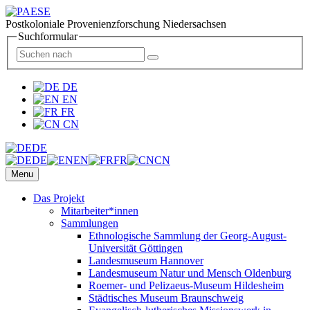
Postkoloniale Provenienzforschung Niedersachsen
Suchformular
DE
EN
FR
CN
DE
DE
EN
FR
CN
Menu
Das Projekt
Mitarbeiter*innen
Sammlungen
Ethnologische Sammlung der Georg-August-
Universität Göttingen
Landesmuseum Hannover
Landesmuseum Natur und Mensch Oldenburg
Roemer- und Pelizaeus-Museum Hildesheim
Städtisches Museum Braunschweig