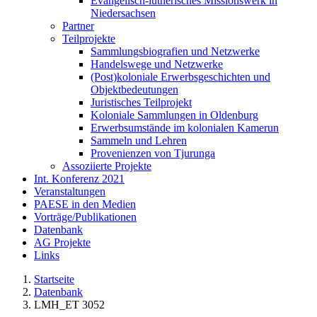
Evangelisch-lutherisches Missionswerk in
Niedersachsen
Partner
Teilprojekte
Sammlungsbiografien und Netzwerke
Handelswege und Netzwerke
(Post)koloniale Erwerbsgeschichten und
Objektbedeutungen
Juristisches Teilprojekt
Koloniale Sammlungen in Oldenburg
Erwerbsumstände im kolonialen Kamerun
Sammeln und Lehren
Provenienzen von Tjurunga
Assoziierte Projekte
Int. Konferenz 2021
Veranstaltungen
PAESE in den Medien
Vorträge/Publikationen
Datenbank
AG Projekte
Links
Startseite
Datenbank
LMH_ET 3052