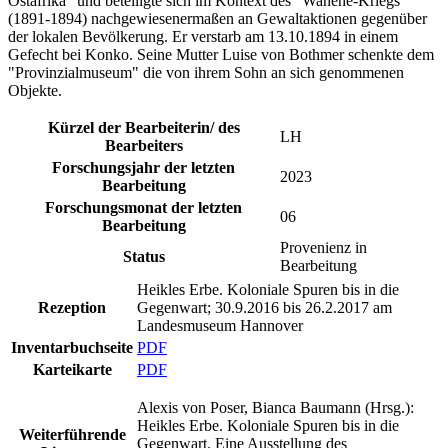
Ostafrika" und beteiligte sich im Kontext des "Wahehe-Kriegs"
(1891-1894) nachgewiesenermaßen an Gewaltaktionen gegenüber
der lokalen Bevölkerung. Er verstarb am 13.10.1894 in einem
Gefecht bei Konko. Seine Mutter Luise von Bothmer schenkte dem
"Provinzialmuseum" die von ihrem Sohn an sich genommenen
Objekte.
Kürzel der Bearbeiterin/ des
LH
Bearbeiters
Forschungsjahr der letzten
2023
Bearbeitung
Forschungsmonat der letzten
06
Bearbeitung
Provenienz in
Status
Bearbeitung
Heikles Erbe. Koloniale Spuren bis in die
Rezeption
Gegenwart; 30.9.2016 bis 26.2.2017 am
Landesmuseum Hannover
Inventarbuchseite
PDF
Karteikarte
PDF
Alexis von Poser, Bianca Baumann (Hrsg.):
Heikles Erbe. Koloniale Spuren bis in die
Weiterführende
Gegenwart. Eine Ausstellung des