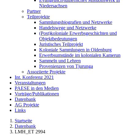
Evangelisch-lutherisches Missionswerk in
Niedersachsen
Partner
Teilprojekte
Sammlungsbiografien und Netzwerke
Handelswege und Netzwerke
(Post)koloniale Erwerbsgeschichten und
Objektbedeutungen
Juristisches Teilprojekt
Koloniale Sammlungen in Oldenburg
Erwerbsumstände im kolonialen Kamerun
Sammeln und Lehren
Provenienzen von Tjurunga
Assoziierte Projekte
Int. Konferenz 2021
Veranstaltungen
PAESE in den Medien
Vorträge/Publikationen
Datenbank
AG Projekte
Links
Startseite
Datenbank
LMH_ET 2994