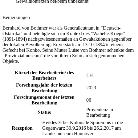
Gewaltkontexten bei/beim unbekannt.
Bemerkungen
Bernhard von Bothmer war als Generalleutnant in "Deutsch-
Ostafrika" und beteiligte sich im Kontext des "Wahehe-Kriegs"
(1891-1894) nachgewiesenermaßen an Gewaltaktionen gegenüber
der lokalen Bevölkerung. Er verstarb am 13.10.1894 in einem
Gefecht bei Konko. Seine Mutter Luise von Bothmer schenkte dem
"Provinzialmuseum" die von ihrem Sohn an sich genommenen
Objekte.
Kürzel der Bearbeiterin/ des
LH
Bearbeiters
Forschungsjahr der letzten
2023
Bearbeitung
Forschungsmonat der letzten
06
Bearbeitung
Provenienz in
Status
Bearbeitung
Heikles Erbe. Koloniale Spuren bis in die
Rezeption
Gegenwart; 30.9.2016 bis 26.2.2017 am
Landesmuseum Hannover