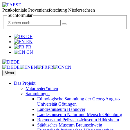
Postkoloniale Provenienzforschung Niedersachsen
Suchformular
DE
EN
FR
CN
DE
DE
EN
FR
CN
Menu
Das Projekt
Mitarbeiter*innen
Sammlungen
Ethnologische Sammlung der Georg-August-
Universität Göttingen
Landesmuseum Hannover
Landesmuseum Natur und Mensch Oldenburg
Roemer- und Pelizaeus-Museum Hildesheim
Städtisches Museum Braunschweig