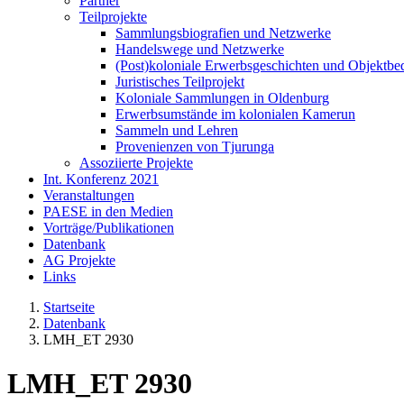
Partner
Teilprojekte
Sammlungsbiografien und Netzwerke
Handelswege und Netzwerke
(Post)koloniale Erwerbsgeschichten und Objektb
Juristisches Teilprojekt
Koloniale Sammlungen in Oldenburg
Erwerbsumstände im kolonialen Kamerun
Sammeln und Lehren
Provenienzen von Tjurunga
Assoziierte Projekte
Int. Konferenz 2021
Veranstaltungen
PAESE in den Medien
Vorträge/Publikationen
Datenbank
AG Projekte
Links
Startseite
Datenbank
LMH_ET 2930
LMH_ET 2930