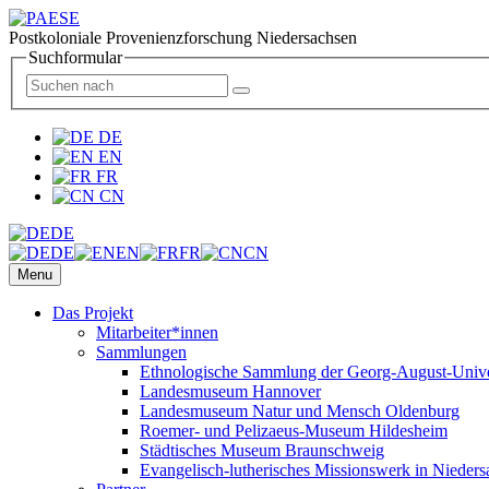
Postkoloniale Provenienzforschung Niedersachsen
Suchformular
DE
EN
FR
CN
DE
DE
EN
FR
CN
Menu
Das Projekt
Mitarbeiter*innen
Sammlungen
Ethnologische Sammlung der Georg-August-Univer
Landesmuseum Hannover
Landesmuseum Natur und Mensch Oldenburg
Roemer- und Pelizaeus-Museum Hildesheim
Städtisches Museum Braunschweig
Evangelisch-lutherisches Missionswerk in Nieders