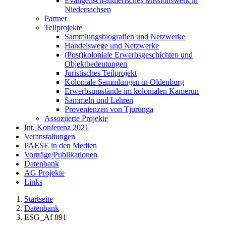
Evangelisch-lutherisches Missionswerk in
Niedersachsen
Partner
Teilprojekte
Sammlungsbiografien und Netzwerke
Handelswege und Netzwerke
(Post)koloniale Erwerbsgeschichten und
Objektbedeutungen
Juristisches Teilprojekt
Koloniale Sammlungen in Oldenburg
Erwerbsumstände im kolonialen Kamerun
Sammeln und Lehren
Provenienzen von Tjurunga
Assoziierte Projekte
Int. Konferenz 2021
Veranstaltungen
PAESE in den Medien
Vorträge/Publikationen
Datenbank
AG Projekte
Links
Startseite
Datenbank
ESG_Af 891