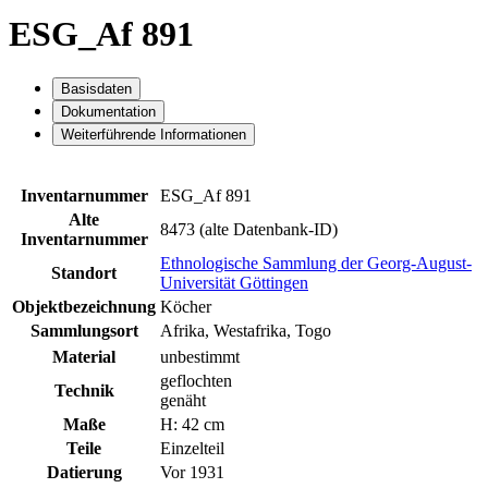
ESG_Af 891
Basisdaten
Dokumentation
Weiterführende Informationen
Inventarnummer
ESG_Af 891
Alte
8473 (alte Datenbank-ID)
Inventarnummer
Ethnologische Sammlung der Georg-August-
Standort
Universität Göttingen
Objektbezeichnung
Köcher
Sammlungsort
Afrika, Westafrika, Togo
Material
unbestimmt
geflochten
Technik
genäht
Maße
H: 42 cm
Teile
Einzelteil
Datierung
Vor 1931