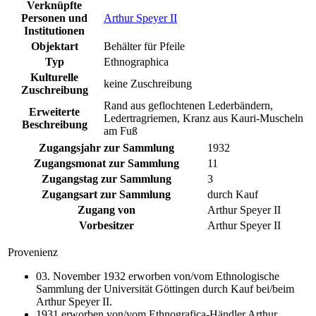
Verknüpfte
Personen und
Arthur Speyer II
Institutionen
Objektart
Behälter für Pfeile
Typ
Ethnographica
Kulturelle
keine Zuschreibung
Zuschreibung
Rand aus geflochtenen Lederbändern,
Erweiterte
Ledertragriemen, Kranz aus Kauri-Muscheln
Beschreibung
am Fuß
Zugangsjahr zur Sammlung
1932
Zugangsmonat zur Sammlung
11
Zugangstag zur Sammlung
3
Zugangsart zur Sammlung
durch Kauf
Zugang von
Arthur Speyer II
Vorbesitzer
Arthur Speyer II
Provenienz
03. November 1932 erworben von/vom Ethnologische
Sammlung der Universität Göttingen durch Kauf bei/beim
Arthur Speyer II.
1931 erworben von/vom Ethnografica-Händler Arthur