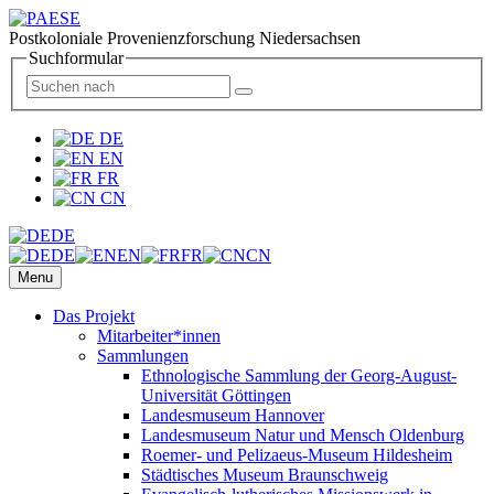
Postkoloniale Provenienzforschung Niedersachsen
Suchformular
DE
EN
FR
CN
DE
DE
EN
FR
CN
Menu
Das Projekt
Mitarbeiter*innen
Sammlungen
Ethnologische Sammlung der Georg-August-
Universität Göttingen
Landesmuseum Hannover
Landesmuseum Natur und Mensch Oldenburg
Roemer- und Pelizaeus-Museum Hildesheim
Städtisches Museum Braunschweig