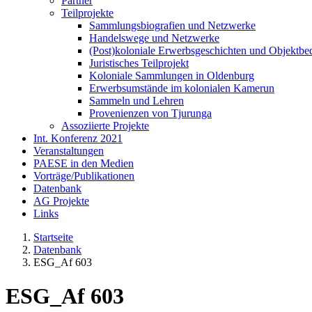
Partner
Teilprojekte
Sammlungsbiografien und Netzwerke
Handelswege und Netzwerke
(Post)koloniale Erwerbsgeschichten und Objektb
Juristisches Teilprojekt
Koloniale Sammlungen in Oldenburg
Erwerbsumstände im kolonialen Kamerun
Sammeln und Lehren
Provenienzen von Tjurunga
Assoziierte Projekte
Int. Konferenz 2021
Veranstaltungen
PAESE in den Medien
Vorträge/Publikationen
Datenbank
AG Projekte
Links
Startseite
Datenbank
ESG_Af 603
ESG_Af 603