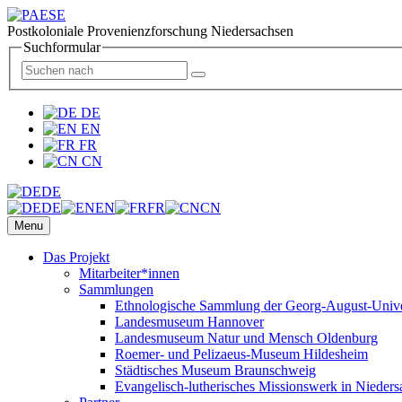
Postkoloniale Provenienzforschung Niedersachsen
Suchformular
DE
EN
FR
CN
DE
DE
EN
FR
CN
Menu
Das Projekt
Mitarbeiter*innen
Sammlungen
Ethnologische Sammlung der Georg-August-Univer
Landesmuseum Hannover
Landesmuseum Natur und Mensch Oldenburg
Roemer- und Pelizaeus-Museum Hildesheim
Städtisches Museum Braunschweig
Evangelisch-lutherisches Missionswerk in Nieders