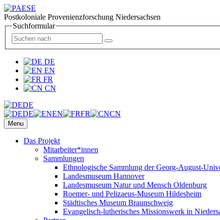
Postkoloniale Provenienzforschung Niedersachsen
Suchformular
DE
EN
FR
CN
DE
DE
EN
FR
CN
Menu
Das Projekt
Mitarbeiter*innen
Sammlungen
Ethnologische Sammlung der Georg-August-Univer
Landesmuseum Hannover
Landesmuseum Natur und Mensch Oldenburg
Roemer- und Pelizaeus-Museum Hildesheim
Städtisches Museum Braunschweig
Evangelisch-lutherisches Missionswerk in Nieders