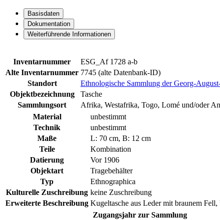
Basisdaten
Dokumentation
Weiterführende Informationen
Inventarnummer
ESG_Af 1728 a-b
Alte Inventarnummer
7745 (alte Datenbank-ID)
Standort
Ethnologische Sammlung der Georg-August-U
Objektbezeichnung
Tasche
Sammlungsort
Afrika, Westafrika, Togo, Lomé und/oder A
Material
unbestimmt
Technik
unbestimmt
Maße
L: 70 cm, B: 12 cm
Teile
Kombination
Datierung
Vor 1906
Objektart
Tragebehälter
Typ
Ethnographica
Kulturelle Zuschreibung
keine Zuschreibung
Erweiterte Beschreibung
Kugeltasche aus Leder mit braunem Fell
Zugangsjahr zur Sammlung