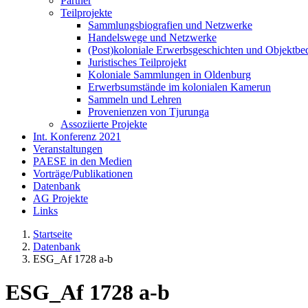
Partner
Teilprojekte
Sammlungsbiografien und Netzwerke
Handelswege und Netzwerke
(Post)koloniale Erwerbsgeschichten und Objektb
Juristisches Teilprojekt
Koloniale Sammlungen in Oldenburg
Erwerbsumstände im kolonialen Kamerun
Sammeln und Lehren
Provenienzen von Tjurunga
Assoziierte Projekte
Int. Konferenz 2021
Veranstaltungen
PAESE in den Medien
Vorträge/Publikationen
Datenbank
AG Projekte
Links
Startseite
Datenbank
ESG_Af 1728 a-b
ESG_Af 1728 a-b