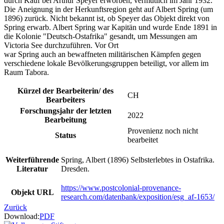
durch Kauf bei Arthur Speyer erworben, vermutlich im Jahr 1932.
Die Aneignung in der Herkunftsregion geht auf Albert Spring (um
1896) zurück. Nicht bekannt ist, ob Speyer das Objekt direkt von
Spring erwarb. Albert Spring war Kapitän und wurde Ende 1891 in
die Kolonie "Deutsch-Ostafrika" gesandt, um Messungen am
Victoria See durchzuführen. Vor Ort
war Spring auch an bewaffneten militärischen Kämpfen gegen
verschiedene lokale Bevölkerungsgruppen beteiligt, vor allem im
Raum Tabora.
Kürzel der Bearbeiterin/ des
CH
Bearbeiters
Forschungsjahr der letzten
2022
Bearbeitung
Provenienz noch nicht
Status
bearbeitet
Weiterführende
Spring, Albert (1896) Selbsterlebtes in Ostafrika.
Literatur
Dresden.
https://www.postcolonial-provenance-
Objekt URL
research.com/datenbank/exposition/esg_af-1653/
Zurück
Download:
PDF