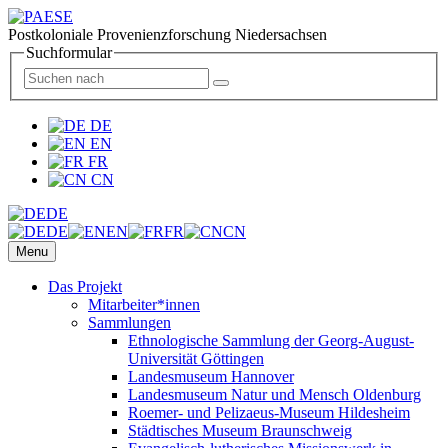
Postkoloniale Provenienzforschung Niedersachsen
Suchformular
DE
EN
FR
CN
DE
DE
EN
FR
CN
Menu
Das Projekt
Mitarbeiter*innen
Sammlungen
Ethnologische Sammlung der Georg-August-
Universität Göttingen
Landesmuseum Hannover
Landesmuseum Natur und Mensch Oldenburg
Roemer- und Pelizaeus-Museum Hildesheim
Städtisches Museum Braunschweig