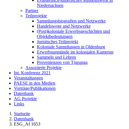
Evangelisch-lutherisches Missionswerk in
Niedersachsen
Partner
Teilprojekte
Sammlungsbiografien und Netzwerke
Handelswege und Netzwerke
(Post)koloniale Erwerbsgeschichten und
Objektbedeutungen
Juristisches Teilprojekt
Koloniale Sammlungen in Oldenburg
Erwerbsumstände im kolonialen Kamerun
Sammeln und Lehren
Provenienzen von Tjurunga
Assoziierte Projekte
Int. Konferenz 2021
Veranstaltungen
PAESE in den Medien
Vorträge/Publikationen
Datenbank
AG Projekte
Links
Startseite
Datenbank
ESG_Af 1653