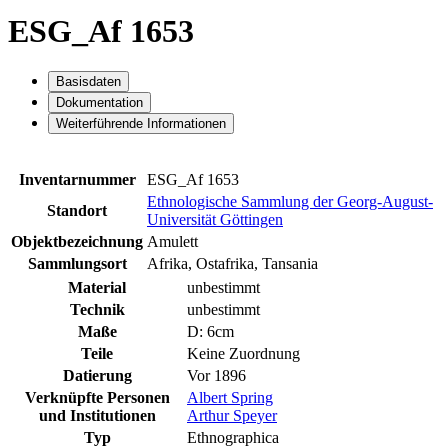
ESG_Af 1653
Basisdaten
Dokumentation
Weiterführende Informationen
Inventarnummer
ESG_Af 1653
Ethnologische Sammlung der Georg-August-
Standort
Universität Göttingen
Objektbezeichnung
Amulett
Sammlungsort
Afrika, Ostafrika, Tansania
Material
unbestimmt
Technik
unbestimmt
Maße
D: 6cm
Teile
Keine Zuordnung
Datierung
Vor 1896
Verknüpfte Personen
Albert Spring
und Institutionen
Arthur Speyer
Typ
Ethnographica