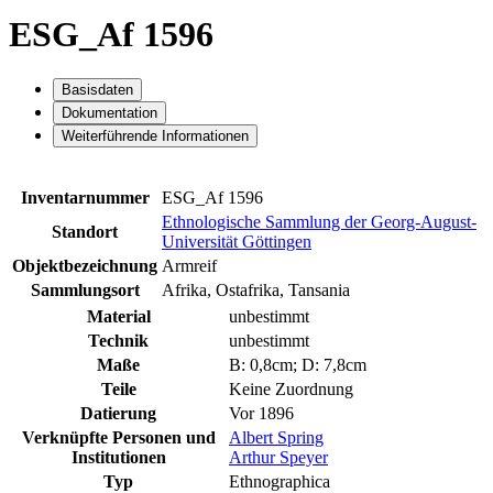
ESG_Af 1596
Basisdaten
Dokumentation
Weiterführende Informationen
Inventarnummer
ESG_Af 1596
Ethnologische Sammlung der Georg-August-
Standort
Universität Göttingen
Objektbezeichnung
Armreif
Sammlungsort
Afrika, Ostafrika, Tansania
Material
unbestimmt
Technik
unbestimmt
Maße
B: 0,8cm; D: 7,8cm
Teile
Keine Zuordnung
Datierung
Vor 1896
Verknüpfte Personen und
Albert Spring
Institutionen
Arthur Speyer
Typ
Ethnographica