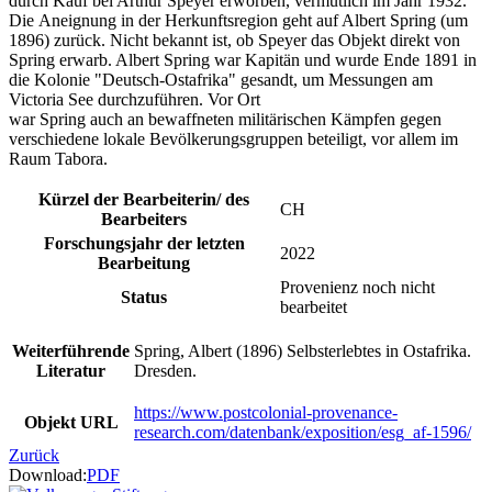
durch Kauf bei Arthur Speyer erworben, vermutlich im Jahr 1932.
Die Aneignung in der Herkunftsregion geht auf Albert Spring (um
1896) zurück. Nicht bekannt ist, ob Speyer das Objekt direkt von
Spring erwarb. Albert Spring war Kapitän und wurde Ende 1891 in
die Kolonie "Deutsch-Ostafrika" gesandt, um Messungen am
Victoria See durchzuführen. Vor Ort
war Spring auch an bewaffneten militärischen Kämpfen gegen
verschiedene lokale Bevölkerungsgruppen beteiligt, vor allem im
Raum Tabora.
Kürzel der Bearbeiterin/ des
CH
Bearbeiters
Forschungsjahr der letzten
2022
Bearbeitung
Provenienz noch nicht
Status
bearbeitet
Weiterführende
Spring, Albert (1896) Selbsterlebtes in Ostafrika.
Literatur
Dresden.
https://www.postcolonial-provenance-
Objekt URL
research.com/datenbank/exposition/esg_af-1596/
Zurück
Download:
PDF