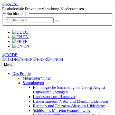
Postkoloniale Provenienzforschung Niedersachsen
Suchformular
DE
EN
FR
CN
DE
DE
EN
FR
CN
Menu
Das Projekt
Mitarbeiter*innen
Sammlungen
Ethnologische Sammlung der Georg-August-
Universität Göttingen
Landesmuseum Hannover
Landesmuseum Natur und Mensch Oldenburg
Roemer- und Pelizaeus-Museum Hildesheim
Städtisches Museum Braunschweig