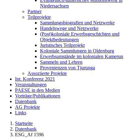
Evangelisch-lutherisches Missionswerk in
Niedersachsen
Partner
Teilprojekte
Sammlungsbiografien und Netzwerke
Handelswege und Netzwerke
(Post)koloniale Erwerbsgeschichten und
Objektbedeutungen
Juristisches Teilprojekt
Koloniale Sammlungen in Oldenburg
Erwerbsumstände im kolonialen Kamerun
Sammeln und Lehren
Provenienzen von Tjurunga
Assoziierte Projekte
Int. Konferenz 2021
Veranstaltungen
PAESE in den Medien
Vorträge/Publikationen
Datenbank
AG Projekte
Links
Startseite
Datenbank
ESG_Af 1596