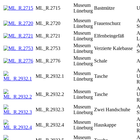
Museum
ML_R.2715
Bastmütze
U
Lüneburg
Museum
A
ML_R.2720
Frauenschurz
Lüneburg
S
Museum
A
ML_R.2721
Elfenbeingefäß
Lüneburg
L
Museum
A
ML_R.2753
Verzierte Kalebasse
Lüneburg
S
Museum
ML_R.2776
Schale
A
Lüneburg
A
Museum
ML_R.2932.1
Tasche
U
Lüneburg
R
A
Museum
ML_R.2932.2
Tasche
U
Lüneburg
R
Museum
A
ML_R.2932.3
Zwei Handschuhe
Lüneburg
S
A
Museum
ML_R.2932.4
Hauskappe
U
Lüneburg
R
Museum
A