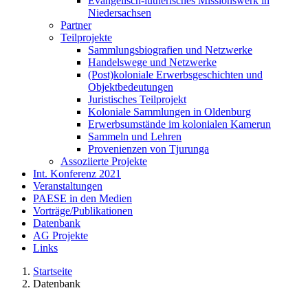
Evangelisch-lutherisches Missionswerk in
Niedersachsen
Partner
Teilprojekte
Sammlungsbiografien und Netzwerke
Handelswege und Netzwerke
(Post)koloniale Erwerbsgeschichten und
Objektbedeutungen
Juristisches Teilprojekt
Koloniale Sammlungen in Oldenburg
Erwerbsumstände im kolonialen Kamerun
Sammeln und Lehren
Provenienzen von Tjurunga
Assoziierte Projekte
Int. Konferenz 2021
Veranstaltungen
PAESE in den Medien
Vorträge/Publikationen
Datenbank
AG Projekte
Links
Startseite
Datenbank