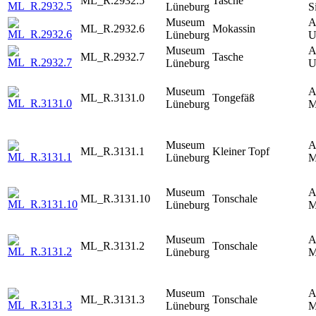
ML_R.2932.5
Tasche
Lüneburg
S
Museum
A
ML_R.2932.6
Mokassin
Lüneburg
U
Museum
A
ML_R.2932.7
Tasche
Lüneburg
U
Museum
A
ML_R.3131.0
Tongefäß
Lüneburg
M
Museum
A
ML_R.3131.1
Kleiner Topf
Lüneburg
M
Museum
A
ML_R.3131.10
Tonschale
Lüneburg
M
Museum
A
ML_R.3131.2
Tonschale
Lüneburg
M
Museum
A
ML_R.3131.3
Tonschale
Lüneburg
M