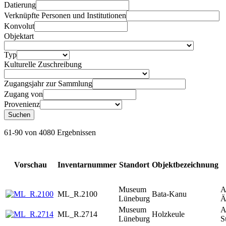
Datierung
Verknüpfte Personen und Institutionen
Konvolut
Objektart
Typ
Kulturelle Zuschreibung
Zugangsjahr zur Sammlung
Zugang von
Provenienz
Suchen
61-90 von 4080 Ergebnissen
Vorschau
Inventarnummer
Standort
Objektbezeichnung
Museum
A
ML_R.2100
Bata-Kanu
Lüneburg
Ä
Museum
A
ML_R.2714
Holzkeule
Lüneburg
S