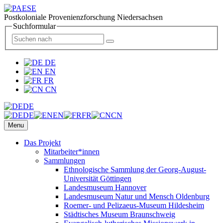
Postkoloniale Provenienzforschung Niedersachsen
Suchformular
DE
EN
FR
CN
DE
DE
EN
FR
CN
Menu
Das Projekt
Mitarbeiter*innen
Sammlungen
Ethnologische Sammlung der Georg-August-
Universität Göttingen
Landesmuseum Hannover
Landesmuseum Natur und Mensch Oldenburg
Roemer- und Pelizaeus-Museum Hildesheim
Städtisches Museum Braunschweig