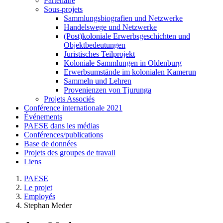
Partenaire
Sous-projets
Sammlungsbiografien und Netzwerke
Handelswege und Netzwerke
(Post)koloniale Erwerbsgeschichten und
Objektbedeutungen
Juristisches Teilprojekt
Koloniale Sammlungen in Oldenburg
Erwerbsumstände im kolonialen Kamerun
Sammeln und Lehren
Provenienzen von Tjurunga
Projets Associés
Conférence internationale 2021
Événements
PAESE dans les médias
Conférences/publications
Base de données
Projets des groupes de travail
Liens
PAESE
Le projet
Employés
Stephan Meder