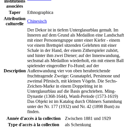
institutions
associées
Taper
Ethnographica
Attribution
Chinesisch
culturelle
Der Dekor ist in tiefem Unterglasurblau gemalt. Im
Inneren auf dem Grund als Medaillon eine Landschaft
mit einer Personengruppe unter einer Kiefer - einem
vor einem Brettspiel sitzenden Gelehrten mit einer
Schale in der Hand, der einem Zitherspieler zuhört,
und hinter ihm zwei Diener; auf der Innenwandung,
sechsmal als Medaillon wiederholt, ein mit einem Ball
spielender eingerollter Fo-Hund; auf der
Description
Außenwandung vier von oben herabreichende
fruchttragende Zweige: Granatapfel, Persimone und
zweimal Pfirsisch, mit kleinen Vögeln. Die Sechs-
Zeichen-Marke in einem Doppelring ist in
Unterglasurblau auf die Basis geschrieben. Ming-
Dynastie (1368-1644), Wanli-Periode (1573-1619)
Das Objekt ist im Katalog durch Ohlmers Sammlung
unter der Nr. 177 (1932) und Nr. 42 (1898 Bunt) zu
finden.
Année d'accès à la collection
Zwischen 1881 und 1929
Type d'accès à la collection
als Schenkung