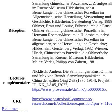
Sammlung chinesischer Porzellane, z. Z. aufgestell
im Roemer-Museum Hildesheim, nebst
Bemerkungen über chinesisches Porzellan im
Allgemeinen, seine Herstellung, Verwendung und
Geschichte, Hildesheim: Gerstenberg Verlag, 1898
Ohlmer, Ernst und Louise, Führer durch die Ernst
Réception
Ohlmer-Sammlung chinesischer Porzellane im
Hermann Roemer-Museum in Hildesheim: nebst
Bemerkungen über chinesisches Porzellan im
allgemeinen, seine Herstellung und Geschichte;
Hildesheim: Gerstenberg Verlag, 1932| Wiesner,
Ulrich, Chinesisches Porzellan: die Ohlmer'sche
Sammlung im Roemer-Museum, Hildesheim,
Mainz: Verlag Philipp von Zabern, 1981.
Nicklisch, Andrea, Die Sammlungen Ernst Ohlme
und Max von Brandt. Sammlungspraktiken im
Lectures
China der späten Qing-Zeit (1875-1914), Projekt-
complémentaires
ID: KK_LA05_I2022,
https://www.proveana.de/de/link/pro00000165
.
https://www.postcolonial-provenance-
URL
research.com/fr/collections/exposition/rpm_v_110
Retourner