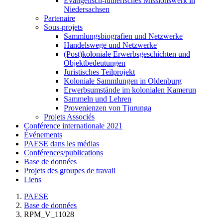
Evangelisch-lutherisches Missionswerk in
Niedersachsen
Partenaire
Sous-projets
Sammlungsbiografien und Netzwerke
Handelswege und Netzwerke
(Post)koloniale Erwerbsgeschichten und
Objektbedeutungen
Juristisches Teilprojekt
Koloniale Sammlungen in Oldenburg
Erwerbsumstände im kolonialen Kamerun
Sammeln und Lehren
Provenienzen von Tjurunga
Projets Associés
Conférence internationale 2021
Événements
PAESE dans les médias
Conférences/publications
Base de données
Projets des groupes de travail
Liens
PAESE
Base de données
RPM_V_11028