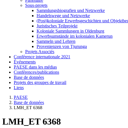
Partenaire
Sous-projets
Sammlungsbiografien und Netzwerke
Handelswege und Netzwerke
(Post)koloniale Erwerbsgeschichten und Objektb
Juristisches Teilprojekt
Koloniale Sammlungen in Oldenburg
Erwerbsumstände im kolonialen Kamerun
Sammeln und Lehren
Provenienzen von Tjurunga
Projets Associés
Conférence internationale 2021
Événements
PAESE dans les médias
Conférences/publications
Base de données
Projets des groupes de travail
Liens
PAESE
Base de données
LMH_ET 6368
LMH_ET 6368