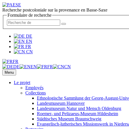
Recherche postcoloniale sur la provenance en Basse-Saxe
Formulaire de recherche
DE
EN
FR
CN
FR
DE
EN
FR
CN
Menu
Le projet
Employés
Collections
Ethnologische Sammlung der Georg-August-Univer
Landesmuseum Hannover
Landesmuseum Natur und Mensch Oldenburg
Roemer- und Pelizaeus-Museum Hildesheim
Städtisches Museum Braunschweig
Evangelisch-lutherisches Missionswerk in Nieders