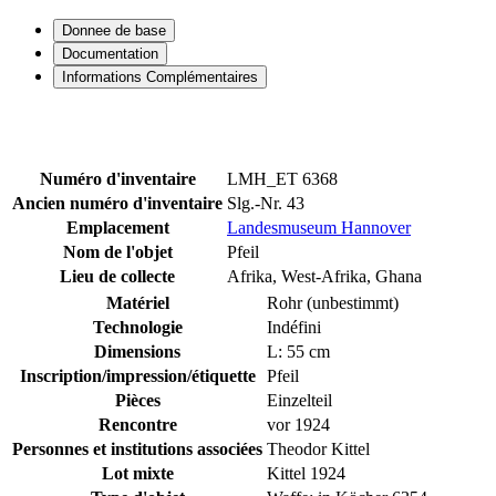
Donnee de base
Documentation
Informations Complémentaires
Numéro d'inventaire
LMH_ET 6368
Ancien numéro d'inventaire
Slg.-Nr. 43
Emplacement
Landesmuseum Hannover
Nom de l'objet
Pfeil
Lieu de collecte
Afrika, West-Afrika, Ghana
Matériel
Rohr (unbestimmt)
Technologie
Indéfini
Dimensions
L: 55 cm
Inscription/impression/étiquette
Pfeil
Pièces
Einzelteil
Rencontre
vor 1924
Personnes et institutions associées
Theodor Kittel
Lot mixte
Kittel 1924