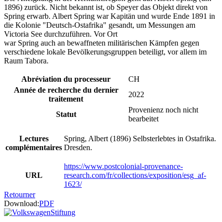
1896) zurück. Nicht bekannt ist, ob Speyer das Objekt direkt von
Spring erwarb. Albert Spring war Kapitän und wurde Ende 1891 in
die Kolonie "Deutsch-Ostafrika" gesandt, um Messungen am
Victoria See durchzuführen. Vor Ort
war Spring auch an bewaffneten militärischen Kämpfen gegen
verschiedene lokale Bevölkerungsgruppen beteiligt, vor allem im
Raum Tabora.
Abréviation du processeur
CH
Année de recherche du dernier
2022
traitement
Provenienz noch nicht
Statut
bearbeitet
Lectures
Spring, Albert (1896) Selbsterlebtes in Ostafrika.
complémentaires
Dresden.
https://www.postcolonial-provenance-
URL
research.com/fr/collections/exposition/esg_af-
1623/
Retourner
Download:
PDF