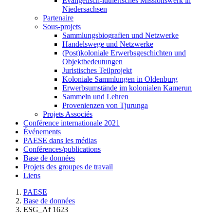
Evangelisch-lutherisches Missionswerk in
Niedersachsen
Partenaire
Sous-projets
Sammlungsbiografien und Netzwerke
Handelswege und Netzwerke
(Post)koloniale Erwerbsgeschichten und
Objektbedeutungen
Juristisches Teilprojekt
Koloniale Sammlungen in Oldenburg
Erwerbsumstände im kolonialen Kamerun
Sammeln und Lehren
Provenienzen von Tjurunga
Projets Associés
Conférence internationale 2021
Événements
PAESE dans les médias
Conférences/publications
Base de données
Projets des groupes de travail
Liens
PAESE
Base de données
ESG_Af 1623