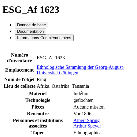
ESG_Af 1623
Donnee de base
Documentation
Informations Complémentaires
Numéro
ESG_Af 1623
d'inventaire
Ethnologische Sammlung der Georg-August-
Emplacement
Universität Göttingen
Nom de l'objet
Ring
Lieu de collecte
Afrika, Ostafrika, Tansania
Matériel
Indéfini
Technologie
geflochten
Pièces
Aucune mission
Rencontre
Vor 1896
Personnes et institutions
Albert Spring
associées
Arthur Speyer
Taper
Ethnographica