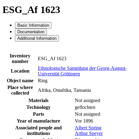
ESG_Af 1623
Basic Information
Documentation
Additional Information
Inventory
ESG_Af 1623
number
Ethnologische Sammlung der Georg-August-
Location
Universität Göttingen
Object name
Ring
Place where
Afrika, Ostafrika, Tansania
collected
Materials
Not assigned
Technology
geflochten
Parts
Not assigned
Year of manufacture
Vor 1896
Associated people and
Albert Spring
institutions
Arthur Speyer