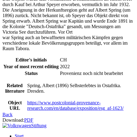
durch Kauf bei Arthur Speyer erworben, vermutlich im Jahr 1932.
Die Aneignung in der Herkunftsregion geht auf Albert Spring (um
1896) zurück. Nicht bekannt ist, ob Speyer das Objekt direkt von
Spring erwarb. Albert Spring war Kapitän und wurde Ende 1891 in
die Kolonie "Deutsch-Ostafrika" gesandt, um Messungen am
Victoria See durchzuführen. Vor Ort
war Spring auch an bewaffneten militärischen Kämpfen gegen
verschiedene lokale Bevölkerungsgruppen beteiligt, vor allem im
Raum Tabora.
Editor's initials
CH
Year of most recent editing
2022
Status
Provenienz noch nicht bearbeitet
Related
Spring, Albert (1896) Selbsterlebtes in Ostafrika.
literature
Dresden.
Object
https://www.postcolonial-provenance-
URL
research.com/en/database/exposition/esg_af-1623/
Back
Download:
PDF
Start