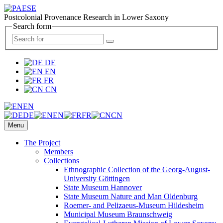
Postcolonial Provenance Research in Lower Saxony
Search form
DE
EN
FR
CN
EN
DE
EN
FR
CN
Menu
The Project
Members
Collections
Ethnographic Collection of the Georg-August-
University Göttingen
State Museum Hannover
State Museum Nature and Man Oldenburg
Roemer- and Pelizaeus-Museum Hildesheim
Municipal Museum Braunschweig