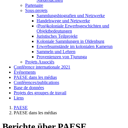
Niedersachsen
Partenaire
Sous-projets
Sammlungsbiografien und Netzwerke
Handelswege und Netzwerke
(Post)koloniale Erwerbsgeschichten und
Objektbedeutungen
Juristisches Teilprojekt
Koloniale Sammlungen in Oldenburg
Erwerbsumstände im kolonialen Kamerun
Sammeln und Lehren
Provenienzen von Tjurunga
Projets Associés
Conférence internationale 2021
Événements
PAESE dans les médias
Conférences/publications
Base de données
Projets des groupes de travail
Liens
PAESE
PAESE dans les médias
Berichte über PAESE