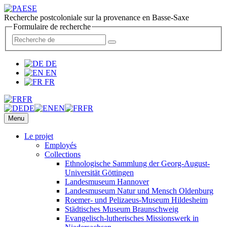
Recherche postcoloniale sur la provenance en Basse-Saxe
Formulaire de recherche
DE
EN
FR
FR
DE
EN
FR
Menu
Le projet
Employés
Collections
Ethnologische Sammlung der Georg-August-
Universität Göttingen
Landesmuseum Hannover
Landesmuseum Natur und Mensch Oldenburg
Roemer- und Pelizaeus-Museum Hildesheim
Städtisches Museum Braunschweig
Evangelisch-lutherisches Missionswerk in