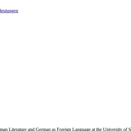
edeutungen
n Literature and German as Foreign Language at the University of Saarl