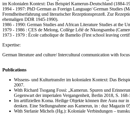
im Kolonialen Kontext: Das Beispiel Kamerun-Deutschland (1884-1
1994 - 1997: PhD German as Foreign Language/ German Studies (Major)
Fremdheitserfahrung und literarischer Rezeptionsprozeß. Zur Rezepti
ehemaligen DDR 1945-1990).
1986 - 1990: German Studies and African Literature Studies at the 
1979 - 1986 : CES de Melong, Collège Lélé de Nkongsamba (Camero
1973 - 1979 : École catholique de Bamelio (First school leaving certif
Expertise:
German literature and culture/ Intercultural communication with focu
Publications
Wissens- und Kulturtransfer im kolonialen Kontext: Das Beisp
2007.
With Richard Tsogang Fossi: „Kamerun. Spuren und Erinnerunge
Gegenwart der imperialen Vergangenheit, Berlin 2018, S. 168-
Im artifiziellen Koma. Heilige Objekte können ihre Aura nur i
denken. Eine Stellungnahme aus Kamerun, in : duz Magazin 0
With Stefanie Michels (Hg.): Koloniale Verbindungen – transku