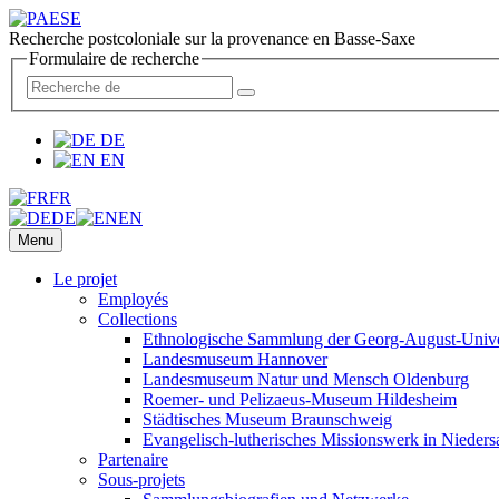
Recherche postcoloniale sur la provenance en Basse-Saxe
Formulaire de recherche
DE
EN
FR
DE
EN
Menu
Le projet
Employés
Collections
Ethnologische Sammlung der Georg-August-Univer
Landesmuseum Hannover
Landesmuseum Natur und Mensch Oldenburg
Roemer- und Pelizaeus-Museum Hildesheim
Städtisches Museum Braunschweig
Evangelisch-lutherisches Missionswerk in Nieders
Partenaire
Sous-projets