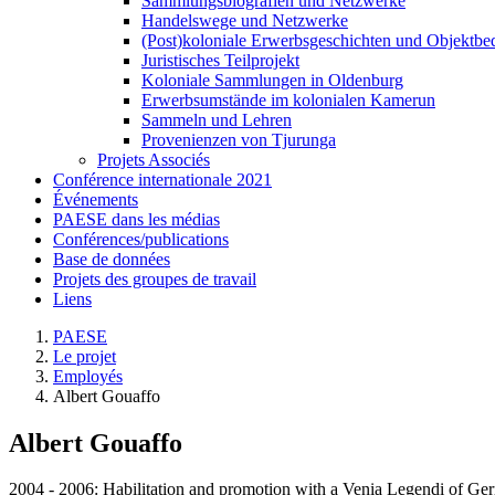
Sammlungsbiografien und Netzwerke
Handelswege und Netzwerke
(Post)koloniale Erwerbsgeschichten und Objektb
Juristisches Teilprojekt
Koloniale Sammlungen in Oldenburg
Erwerbsumstände im kolonialen Kamerun
Sammeln und Lehren
Provenienzen von Tjurunga
Projets Associés
Conférence internationale 2021
Événements
PAESE dans les médias
Conférences/publications
Base de données
Projets des groupes de travail
Liens
PAESE
Le projet
Employés
Albert Gouaffo
Albert Gouaffo
2004 - 2006: Habilitation and promotion with a Venia Legendi of Germa