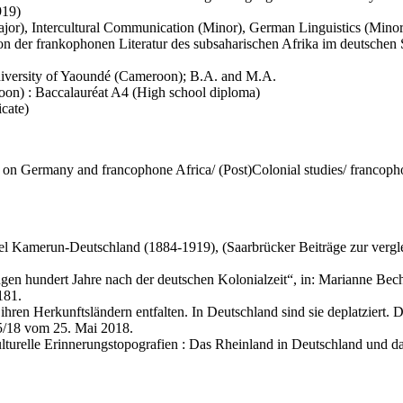
919)
, Intercultural Communication (Minor), German Linguistics (Minor) at 
on der frankophonen Literatur des subsaharischen Afrika im deutschen
University of Yaoundé (Cameroon); B.A. and M.A.
on) : Baccalauréat A4 (High school diploma)
icate)
s on Germany and francophone Africa/ (Post)Colonial studies/ francoph
iel Kamerun-Deutschland (1884-1919), (Saarbrücker Beiträge zur vergl
n hundert Jahre nach der deutschen Kolonialzeit“, in: Marianne Bechh
181.
n ihren Herkunftsländern entfalten. In Deutschland sind sie deplatzier
5/18 vom 25. Mai 2018.
lturelle Erinnerungstopografien : Das Rheinland in Deutschland und d