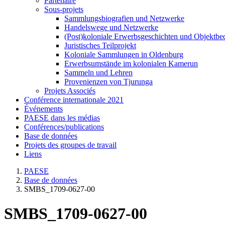
Partenaire
Sous-projets
Sammlungsbiografien und Netzwerke
Handelswege und Netzwerke
(Post)koloniale Erwerbsgeschichten und Objektb
Juristisches Teilprojekt
Koloniale Sammlungen in Oldenburg
Erwerbsumstände im kolonialen Kamerun
Sammeln und Lehren
Provenienzen von Tjurunga
Projets Associés
Conférence internationale 2021
Événements
PAESE dans les médias
Conférences/publications
Base de données
Projets des groupes de travail
Liens
PAESE
Base de données
SMBS_1709-0627-00
SMBS_1709-0627-00