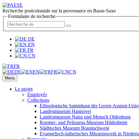
Recherche postcoloniale sur la provenance en Basse-Saxe
Formulaire de recherche
DE
EN
FR
CN
FR
DE
EN
FR
CN
Menu
Le projet
Employés
Collections
Ethnologische Sammlung der Georg-August-Univer
Landesmuseum Hannover
Landesmuseum Natur und Mensch Oldenburg
Roemer- und Pelizaeus-Museum Hildesheim
Städtisches Museum Braunschweig
Evangelisch-lutherisches Missionswerk in Nieders