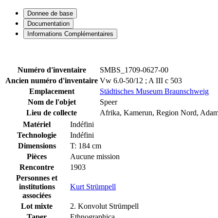
Donnee de base
Documentation
Informations Complémentaires
Numéro d'inventaire
SMBS_1709-0627-00
Ancien numéro d'inventaire
Vw 6.0-50/12 ; A III c 503
Emplacement
Städtisches Museum Braunschweig
Nom de l'objet
Speer
Lieu de collecte
Afrika, Kamerun, Region Nord, Adam
Matériel
Indéfini
Technologie
Indéfini
Dimensions
T: 184 cm
Pièces
Aucune mission
Rencontre
1903
Personnes et
institutions
Kurt Strümpell
associées
Lot mixte
2. Konvolut Strümpell
Taper
Ethnographica