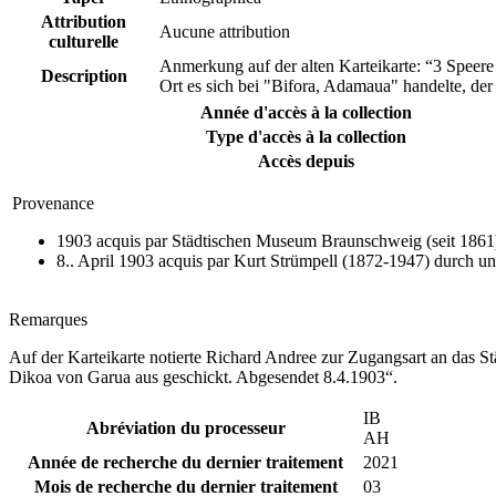
Attribution
Aucune attribution
culturelle
Anmerkung auf der alten Karteikarte: “3 Speere
Description
Ort es sich bei "Bifora, Adamaua" handelte, de
Année d'accès à la collection
Type d'accès à la collection
Accès depuis
Provenance
1903 acquis par Städtischen Museum Braunschweig (seit 1861)
8.. April 1903 acquis par Kurt Strümpell (1872-1947) durch u
Remarques
Auf der Karteikarte notierte Richard Andree zur Zugangsart an das 
Dikoa von Garua aus geschickt. Abgesendet 8.4.1903“.
IB
Abréviation du processeur
AH
Année de recherche du dernier traitement
2021
Mois de recherche du dernier traitement
03