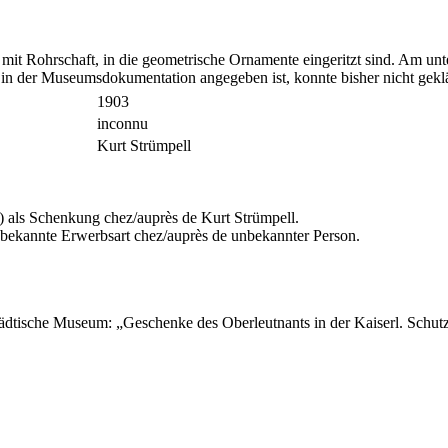
 mit Rohrschaft, in die geometrische Ornamente eingeritzt sind. Am u
r in der Museumsdokumentation angegeben ist, konnte bisher nicht gekl
1903
inconnu
Kurt Strümpell
 als Schenkung chez/auprès de Kurt Strümpell.
nbekannte Erwerbsart chez/auprès de unbekannter Person.
Städtische Museum: „Geschenke des Oberleutnants in der Kaiserl. Schu