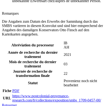
unbekannte Erwerbsart chez/auprès de unbekannter Person.
Remarques
Die Angaben zum Datum des Erwerbs der Sammlung durch das
SMBS variieren in diesem Konvolut und sind hier entsprechend der
Angaben des damaligen Konservators Otto Finsch auf den
Karteikarten angegeben.
IB
Abréviation du processeur
AH
Année de recherche du dernier
2021
traitement
Mois de recherche du dernier
03
traitement
Journée de recherche de
22
transformation finale
Provenienz noch nicht
Statut
bearbeitet
Fiche
PDF
https://www.postcolonial-provenance-
URL
research.com/fr/collections/exposition/smbs_1709-0457-00/
Retourner