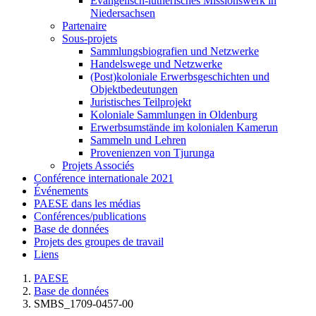
Evangelisch-lutherisches Missionswerk in
Niedersachsen
Partenaire
Sous-projets
Sammlungsbiografien und Netzwerke
Handelswege und Netzwerke
(Post)koloniale Erwerbsgeschichten und
Objektbedeutungen
Juristisches Teilprojekt
Koloniale Sammlungen in Oldenburg
Erwerbsumstände im kolonialen Kamerun
Sammeln und Lehren
Provenienzen von Tjurunga
Projets Associés
Conférence internationale 2021
Événements
PAESE dans les médias
Conférences/publications
Base de données
Projets des groupes de travail
Liens
PAESE
Base de données
SMBS_1709-0457-00