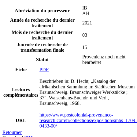
IB
Abréviation du processeur
AH
Année de recherche du dernier
2021
traitement
Mois de recherche du dernier
03
traitement
Journée de recherche de
15
transformation finale
Provenienz noch nicht
Statut
bearbeitet
Fiche
PDF
Beschrieben in: D. Hecht, „Katalog der
afrikanischen Sammlung im Städtischen Museum
Lectures
Braunschweig. Braunschweiger Werkstücke ;
complémentaires
37“. Waisenhaus-Buchdr. und Verl.,
Braunschweig, 1968.
https://www.postcolonial-provenance-
URL
research.com/fr/collections/exposition/smbs_1709-
0433-00/
Retourner