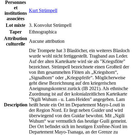
Personnes
et
Kurt Strümpell
institutions
associées
Lot mixte
3. Konvolut Strümpell
Taper
Ethnographica
Attribution
Aucune attribution
culturelle
Die Trompete hat 3 Blaslöcher, ein weiteres Blasloch
wurde wohl nicht fertiggestellt. Tragband aus Leder.
Auf der alten Karteikarte wird sie als "Kriegsflöte"
bezeichnet. Strümpell bezeichnete einen Großteil der
von ihm gesammelten Flöten als „Kriegshorn“,
„Signalhorn“ oder „Kriegspfeife“. Möglicherweise
geht diese Bezeichnung auf den kriegerischen
Aneignungskontext zurück (IB 2021). Als ethnische
Zuordnung ist auf der kolonialzeitlichen Karteikarte
"Ngili Wuhum - u. Lam-Heiden" angegeben. Lam
Description
heißt heute ein Ort im Departement Mayo-Louti in
der Region Nord. Er liegt neben Guider und wird
überwiegend von den Guidar bewohnt. Mit „Ngili
Wuhum“ war vermutlich das heutige Guili gemeint.
Der Ort befindet sich im heutigen Extrême-Nord im
Departement Mayo-Tsanaga, an der Grenze zu