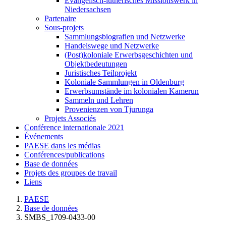
Evangelisch-lutherisches Missionswerk in
Niedersachsen
Partenaire
Sous-projets
Sammlungsbiografien und Netzwerke
Handelswege und Netzwerke
(Post)koloniale Erwerbsgeschichten und
Objektbedeutungen
Juristisches Teilprojekt
Koloniale Sammlungen in Oldenburg
Erwerbsumstände im kolonialen Kamerun
Sammeln und Lehren
Provenienzen von Tjurunga
Projets Associés
Conférence internationale 2021
Événements
PAESE dans les médias
Conférences/publications
Base de données
Projets des groupes de travail
Liens
PAESE
Base de données
SMBS_1709-0433-00