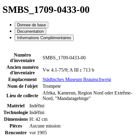
SMBS_1709-0433-00
Donnee de base
Documentation
Informations Complémentaires
Numéro
SMBS_1709-0433-00
d'inventaire
Ancien numéro
Vw 4.1-75/9; A III c 713 b
d'inventaire
Emplacement
Städtisches Museum Braunschweig
Nom de l'objet
Trompete
Afrika, Kamerun, Region Nord oder Extrême-
Lieu de collecte
Nord, "Mandaragebirge"
Matériel
Indéfini
Technologie
Indéfini
Dimensions
H: 42 cm
Pièces
Aucune mission
Rencontre
vor 1905