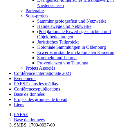
Evangelisch-lutherisches Missionswerk in
Niedersachsen
Partenaire
Sous-projets
Sammlungsbiografien und Netzwerke
Handelswege und Netzwerke
(Post)koloniale Erwerbsgeschichten und
Objektbedeutungen
Juristisches Teilprojekt
Koloniale Sammlungen in Oldenburg
Erwerbsumstände im kolonialen Kamerun
Sammeln und Lehren
Provenienzen von Tjurunga
Projets Associés
Conférence internationale 2021
Événements
PAESE dans les médias
Conférences/publications
Base de données
Projets des groupes de travail
Liens
PAESE
Base de données
SMBS_1709-0037-00