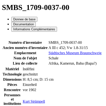
SMBS_1709-0037-00
Donnee de base
Documentation
Informations Complémentaires
Numéro d'inventaire
SMBS_1709-0037-00
Ancien numéro d'inventaire
A III c 452; Vw 1.8-31/15
Emplacement
Städtisches Museum Braunschweig
Nom de l'objet
Schale
Lieu de collecte
Afrika, Kamerun, Baba (Bapa?)
Matériel
Indéfini
Technologie
geschnitzt
Dimensions
H: 8,5 cm; D: 15 cm
Pièces
Einzelteil
Rencontre
vor 1902
Personnes
et
Kurt Strümpell
institutions