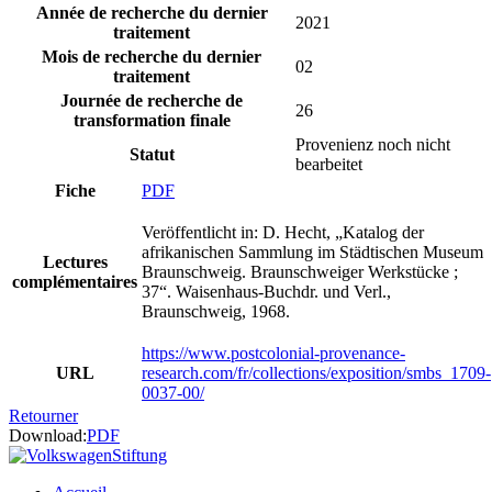
Année de recherche du dernier
2021
traitement
Mois de recherche du dernier
02
traitement
Journée de recherche de
26
transformation finale
Provenienz noch nicht
Statut
bearbeitet
Fiche
PDF
Veröffentlicht in: D. Hecht, „Katalog der
afrikanischen Sammlung im Städtischen Museum
Lectures
Braunschweig. Braunschweiger Werkstücke ;
complémentaires
37“. Waisenhaus-Buchdr. und Verl.,
Braunschweig, 1968.
https://www.postcolonial-provenance-
URL
research.com/fr/collections/exposition/smbs_1709-
0037-00/
Retourner
Download:
PDF