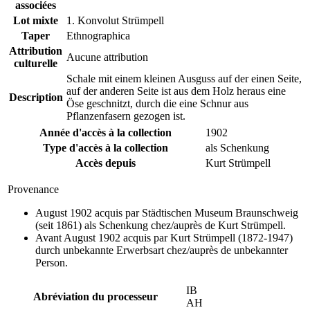
associées
Lot mixte
1. Konvolut Strümpell
Taper
Ethnographica
Attribution
Aucune attribution
culturelle
Schale mit einem kleinen Ausguss auf der einen Seite,
auf der anderen Seite ist aus dem Holz heraus eine
Description
Öse geschnitzt, durch die eine Schnur aus
Pflanzenfasern gezogen ist.
Année d'accès à la collection
1902
Type d'accès à la collection
als Schenkung
Accès depuis
Kurt Strümpell
Provenance
August 1902 acquis par Städtischen Museum Braunschweig
(seit 1861) als Schenkung chez/auprès de Kurt Strümpell.
Avant August 1902 acquis par Kurt Strümpell (1872-1947)
durch unbekannte Erwerbsart chez/auprès de unbekannter
Person.
IB
Abréviation du processeur
AH