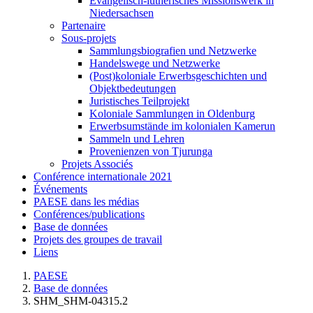
Evangelisch-lutherisches Missionswerk in
Niedersachsen
Partenaire
Sous-projets
Sammlungsbiografien und Netzwerke
Handelswege und Netzwerke
(Post)koloniale Erwerbsgeschichten und
Objektbedeutungen
Juristisches Teilprojekt
Koloniale Sammlungen in Oldenburg
Erwerbsumstände im kolonialen Kamerun
Sammeln und Lehren
Provenienzen von Tjurunga
Projets Associés
Conférence internationale 2021
Événements
PAESE dans les médias
Conférences/publications
Base de données
Projets des groupes de travail
Liens
PAESE
Base de données
SHM_SHM-04315.2