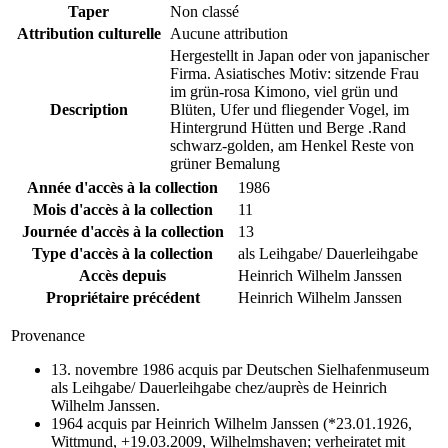
Taper
Non classé
Attribution culturelle
Aucune attribution
Hergestellt in Japan oder von japanischer
Firma. Asiatisches Motiv: sitzende Frau
im grün-rosa Kimono, viel grün und
Description
Blüten, Ufer und fliegender Vogel, im
Hintergrund Hütten und Berge .Rand
schwarz-golden, am Henkel Reste von
grüner Bemalung
Année d'accès à la collection
1986
Mois d'accès à la collection
11
Journée d'accès à la collection
13
Type d'accès à la collection
als Leihgabe/ Dauerleihgabe
Accès depuis
Heinrich Wilhelm Janssen
Propriétaire précédent
Heinrich Wilhelm Janssen
Provenance
13. novembre 1986 acquis par Deutschen Sielhafenmuseum
als Leihgabe/ Dauerleihgabe chez/auprès de Heinrich
Wilhelm Janssen.
1964 acquis par Heinrich Wilhelm Janssen (*23.01.1926,
Wittmund, +19.03.2009, Wilhelmshaven; verheiratet mit