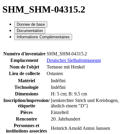
SHM_SHM-04315.2
Donnee de base
Documentation
Informations Complémentaires
Numéro d'inventaire
SHM_SHM-04315.2
Emplacement
Deutsches Sielhafenmuseum
Nom de l'objet
Teetasse mit Henkel
Lieu de collecte
Ostasien
Matériel
Indéfini
Technologie
Indéfini
Dimensions
H: 5 cm; B: 9,5 cm
Inscription/impression/
[senkrechter Strich und Kreisbogen,
étiquette
ähnlich einem "D"]
Pièces
Einzelteil
Rencontre
20. Jahrhundert
Personnes et
Heinrich Arnold Anton Janssen
institutions associées