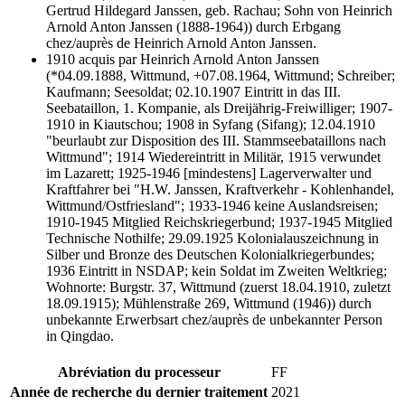
Gertrud Hildegard Janssen, geb. Rachau; Sohn von Heinrich
Arnold Anton Janssen (1888-1964)) durch Erbgang
chez/auprès de Heinrich Arnold Anton Janssen.
1910 acquis par Heinrich Arnold Anton Janssen
(*04.09.1888, Wittmund, +07.08.1964, Wittmund; Schreiber;
Kaufmann; Seesoldat; 02.10.1907 Eintritt in das III.
Seebataillon, 1. Kompanie, als Dreijährig-Freiwilliger; 1907-
1910 in Kiautschou; 1908 in Syfang (Sifang); 12.04.1910
"beurlaubt zur Disposition des III. Stammseebataillons nach
Wittmund"; 1914 Wiedereintritt in Militär, 1915 verwundet
im Lazarett; 1925-1946 [mindestens] Lagerverwalter und
Kraftfahrer bei "H.W. Janssen, Kraftverkehr - Kohlenhandel,
Wittmund/Ostfriesland"; 1933-1946 keine Auslandsreisen;
1910-1945 Mitglied Reichskriegerbund; 1937-1945 Mitglied
Technische Nothilfe; 29.09.1925 Kolonialauszeichnung in
Silber und Bronze des Deutschen Kolonialkriegerbundes;
1936 Eintritt in NSDAP; kein Soldat im Zweiten Weltkrieg;
Wohnorte: Burgstr. 37, Wittmund (zuerst 18.04.1910, zuletzt
18.09.1915); Mühlenstraße 269, Wittmund (1946)) durch
unbekannte Erwerbsart chez/auprès de unbekannter Person
in Qingdao.
Abréviation du processeur
FF
Année de recherche du dernier traitement
2021