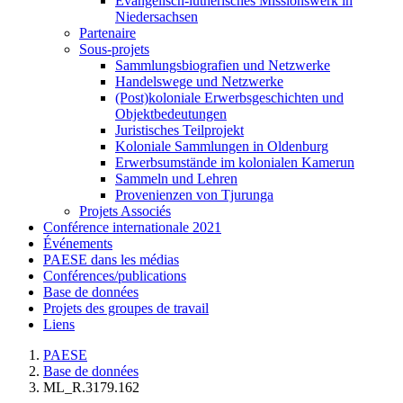
Evangelisch-lutherisches Missionswerk in
Niedersachsen
Partenaire
Sous-projets
Sammlungsbiografien und Netzwerke
Handelswege und Netzwerke
(Post)koloniale Erwerbsgeschichten und
Objektbedeutungen
Juristisches Teilprojekt
Koloniale Sammlungen in Oldenburg
Erwerbsumstände im kolonialen Kamerun
Sammeln und Lehren
Provenienzen von Tjurunga
Projets Associés
Conférence internationale 2021
Événements
PAESE dans les médias
Conférences/publications
Base de données
Projets des groupes de travail
Liens
PAESE
Base de données
ML_R.3179.162