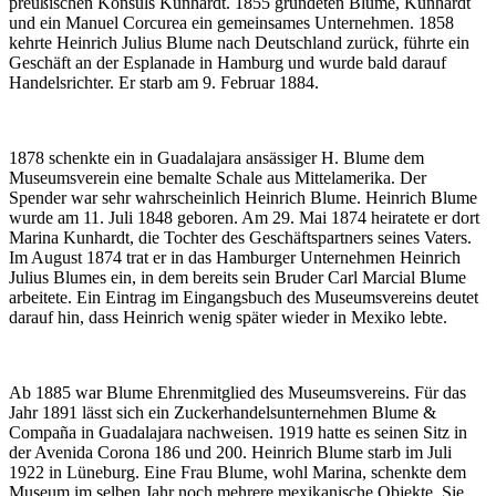
preußischen Konsuls Kunhardt. 1855 gründeten Blume, Kunhardt
und ein Manuel Corcurea ein gemeinsames Unternehmen. 1858
kehrte Heinrich Julius Blume nach Deutschland zurück, führte ein
Geschäft an der Esplanade in Hamburg und wurde bald darauf
Handelsrichter. Er starb am 9. Februar 1884.
1878 schenkte ein in Guadalajara ansässiger H. Blume dem
Museumsverein eine bemalte Schale aus Mittelamerika. Der
Spender war sehr wahrscheinlich Heinrich Blume. Heinrich Blume
wurde am 11. Juli 1848 geboren. Am 29. Mai 1874 heiratete er dort
Marina Kunhardt, die Tochter des Geschäftspartners seines Vaters.
Im August 1874 trat er in das Hamburger Unternehmen Heinrich
Julius Blumes ein, in dem bereits sein Bruder Carl Marcial Blume
arbeitete. Ein Eintrag im Eingangsbuch des Museumsvereins deutet
darauf hin, dass Heinrich wenig später wieder in Mexiko lebte.
Ab 1885 war Blume Ehrenmitglied des Museumsvereins. Für das
Jahr 1891 lässt sich ein Zuckerhandelsunternehmen Blume &
Compaña in Guadalajara nachweisen. 1919 hatte es seinen Sitz in
der Avenida Corona 186 und 200. Heinrich Blume starb im Juli
1922 in Lüneburg. Eine Frau Blume, wohl Marina, schenkte dem
Museum im selben Jahr noch mehrere mexikanische Objekte. Sie