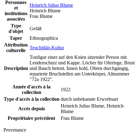
Personnes
Heinrich Julius Blume
et
Heinrich Blume
institutions
Frau Blume
associées
Type
Gefäß
d'objet
Taper
Ethnographica
Attribution
Teuchitlán-Kultur
culturelle
Tonfigur einer auf den Knien sitzender Person mit
Lendenschurz und Kappe. Löcher für Ohrringe, Brust
Description
und Bauch betont. Innen hohl, Ohren durchgängig,
reparierte Bruchstellen am Unterkörper, Altnummer
"72a 1922".
Année d'accès à la
1922
collection
Type d'accès à la collection
durch unbekannte Erwerbsart
Heinrich Julius Blume, Heinrich
Accès depuis
Blume
Propriétaire précédent
Frau Blume
Provenance