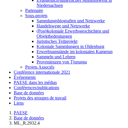
Evangelisch-lutherisches Missionswerk in
Niedersachsen
Partenaire
Sous-projets
Sammlungsbiografien und Netzwerke
Handelswege und Netzwerke
(Post)koloniale Erwerbsgeschichten und
Objektbedeutungen
Juristisches Teilprojekt
Koloniale Sammlungen in Oldenburg
Erwerbsumstände im kolonialen Kamerun
Sammeln und Lehren
Provenienzen von Tjurunga
Projets Associés
Conférence internationale 2021
Événements
PAESE dans les médias
Conférences/publications
Base de données
Projets des groupes de travail
Liens
PAESE
Base de données
ML_R.2932.4