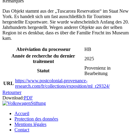
Remarques
Das Objekt stammt aus der „Tuscarora Reservation“ im Staat New
York. Es handelt sich um fast ausschließlich für Touristen
hergestellte Exportware. Sie wurde wahrscheinlich Anfang des 20.
Jahrhunderts hergestellt. Wegen anderer Objekte aus der selben
Region ist es denkbar, dass es über die Familie Frucht ins Museum
kam.
Abréviation du processeur
HB
Année de recherche du dernier
2025
traitement
Provenienz in
Statut
Bearbeitung
https://www.postcolonial-provenance-
URL
research.com/fr/collections/exposition/ml_r29324/
Retourner
Download:
PDF
Accueil
Protection des données
Mentions légales
Contact