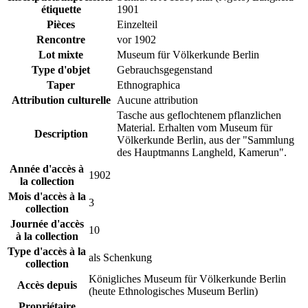
étiquette
1901
Pièces
Einzelteil
Rencontre
vor 1902
Lot mixte
Museum für Völkerkunde Berlin
Type d'objet
Gebrauchsgegenstand
Taper
Ethnographica
Attribution culturelle
Aucune attribution
Tasche aus geflochtenem pflanzlichen
Material. Erhalten vom Museum für
Description
Völkerkunde Berlin, aus der "Sammlung
des Hauptmanns Langheld, Kamerun".
Année d'accès à
1902
la collection
Mois d'accès à la
3
collection
Journée d'accès
10
à la collection
Type d'accès à la
als Schenkung
collection
Königliches Museum für Völkerkunde Berlin
Accès depuis
(heute Ethnologisches Museum Berlin)
Propriétaire