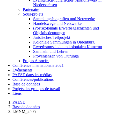
Evangelisch-lutherisches Missionswerk in
Niedersachsen
Partenaire
Sous-projets
Sammlungsbiografien und Netzwerke
Handelswege und Netzwerke
(Post)koloniale Erwerbsgeschichten und
Objektbedeutungen
Juristisches Teilprojekt
Koloniale Sammlungen in Oldenburg
Erwerbsumstände im kolonialen Kamerun
Sammeln und Lehren
Provenienzen von Tjurunga
Projets Associés
Conférence internationale 2021
Événements
PAESE dans les médias
Conférences/publications
Base de données
Projets des groupes de travail
Liens
PAESE
Base de données
LMNM_2505