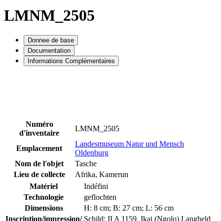
LMNM_2505
Donnee de base
Documentation
Informations Complémentaires
Numéro
LMNM_2505
d'inventaire
Landesmuseum Natur und Mensch
Emplacement
Oldenburg
Nom de l'objet
Tasche
Lieu de collecte
Afrika, Kamerun
Matériel
Indéfini
Technologie
geflochten
Dimensions
H: 8 cm; B: 27 cm; L: 56 cm
Inscription/impression/
Schild: II A 1159, Ikai (Ngolo) Langheld