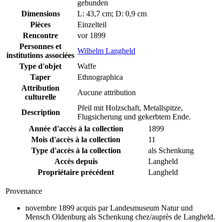
gebunden
Dimensions
L: 43,7 cm; D: 0,9 cm
Pièces
Einzelteil
Rencontre
vor 1899
Personnes et
Wilhelm Langheld
institutions associées
Type d'objet
Waffe
Taper
Ethnographica
Attribution
Aucune attribution
culturelle
Pfeil mit Holzschaft, Metallspitze,
Description
Flugsicherung und gekerbtem Ende.
Année d'accès à la collection
1899
Mois d'accès à la collection
11
Type d'accès à la collection
als Schenkung
Accès depuis
Langheld
Propriétaire précédent
Langheld
Provenance
novembre 1899 acquis par Landesmuseum Natur und
Mensch Oldenburg als Schenkung chez/auprès de Langheld.