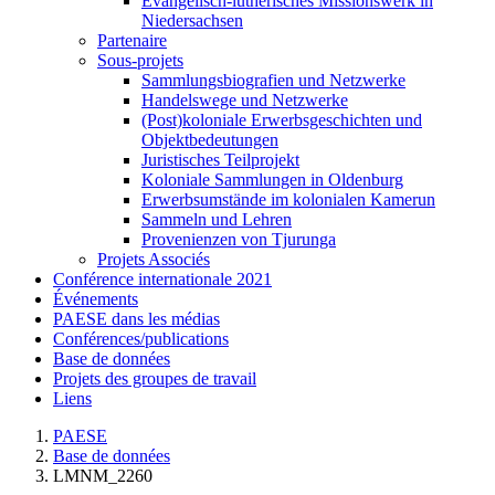
Evangelisch-lutherisches Missionswerk in
Niedersachsen
Partenaire
Sous-projets
Sammlungsbiografien und Netzwerke
Handelswege und Netzwerke
(Post)koloniale Erwerbsgeschichten und
Objektbedeutungen
Juristisches Teilprojekt
Koloniale Sammlungen in Oldenburg
Erwerbsumstände im kolonialen Kamerun
Sammeln und Lehren
Provenienzen von Tjurunga
Projets Associés
Conférence internationale 2021
Événements
PAESE dans les médias
Conférences/publications
Base de données
Projets des groupes de travail
Liens
PAESE
Base de données
LMNM_2260