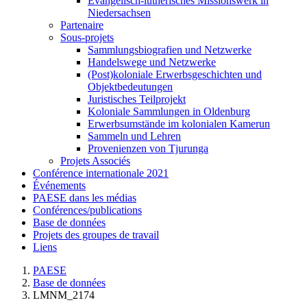
Evangelisch-lutherisches Missionswerk in
Niedersachsen
Partenaire
Sous-projets
Sammlungsbiografien und Netzwerke
Handelswege und Netzwerke
(Post)koloniale Erwerbsgeschichten und
Objektbedeutungen
Juristisches Teilprojekt
Koloniale Sammlungen in Oldenburg
Erwerbsumstände im kolonialen Kamerun
Sammeln und Lehren
Provenienzen von Tjurunga
Projets Associés
Conférence internationale 2021
Événements
PAESE dans les médias
Conférences/publications
Base de données
Projets des groupes de travail
Liens
PAESE
Base de données
LMNM_2174