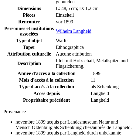
gebunden
Dimensions
L: 48,5 cm; D: 1,2 cm
Pièces
Einzelteil
Rencontre
vor 1899
Personnes et institutions
Wilhelm Langheld
associées
Type d'objet
Waffe
Taper
Ethnographica
Attribution culturelle
Aucune attribution
Pfeil mit Holzschaft, Metallspitze und
Description
Flugsicherung.
Année d'accès à la collection
1899
Mois d'accès à la collection
11
Type d'accès à la collection
als Schenkung
Accès depuis
Langheld
Propriétaire précédent
Langheld
Provenance
novembre 1899 acquis par Landesmuseum Natur und
Mensch Oldenburg als Schenkung chez/auprès de Langheld.
novembre 1899 acquis par Langheld durch unbekannte