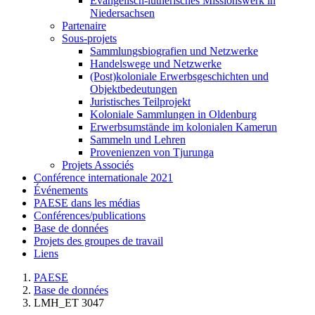
Evangelisch-lutherisches Missionswerk in
Niedersachsen
Partenaire
Sous-projets
Sammlungsbiografien und Netzwerke
Handelswege und Netzwerke
(Post)koloniale Erwerbsgeschichten und
Objektbedeutungen
Juristisches Teilprojekt
Koloniale Sammlungen in Oldenburg
Erwerbsumstände im kolonialen Kamerun
Sammeln und Lehren
Provenienzen von Tjurunga
Projets Associés
Conférence internationale 2021
Événements
PAESE dans les médias
Conférences/publications
Base de données
Projets des groupes de travail
Liens
PAESE
Base de données
LMH_ET 3047