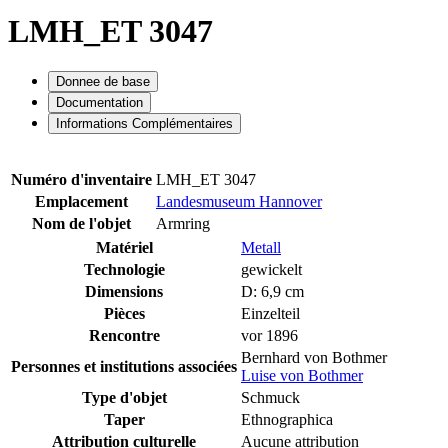
LMH_ET 3047
Donnee de base
Documentation
Informations Complémentaires
Numéro d'inventaire
LMH_ET 3047
Emplacement
Landesmuseum Hannover
Nom de l'objet
Armring
Matériel
Metall
Technologie
gewickelt
Dimensions
D: 6,9 cm
Pièces
Einzelteil
Rencontre
vor 1896
Bernhard von Bothmer
Personnes et institutions associées
Luise von Bothmer
Type d'objet
Schmuck
Taper
Ethnographica
Attribution culturelle
Aucune attribution