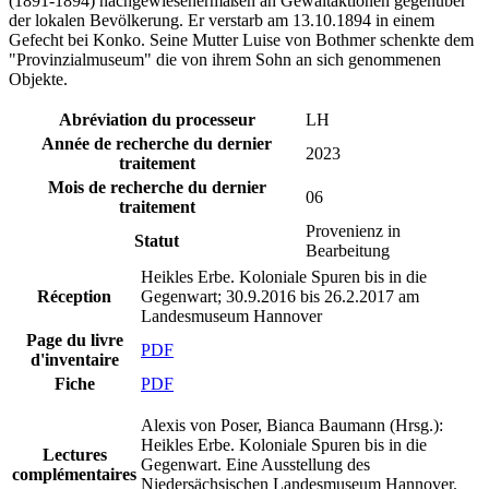
(1891-1894) nachgewiesenermaßen an Gewaltaktionen gegenüber
der lokalen Bevölkerung. Er verstarb am 13.10.1894 in einem
Gefecht bei Konko. Seine Mutter Luise von Bothmer schenkte dem
"Provinzialmuseum" die von ihrem Sohn an sich genommenen
Objekte.
Abréviation du processeur
LH
Année de recherche du dernier
2023
traitement
Mois de recherche du dernier
06
traitement
Provenienz in
Statut
Bearbeitung
Heikles Erbe. Koloniale Spuren bis in die
Réception
Gegenwart; 30.9.2016 bis 26.2.2017 am
Landesmuseum Hannover
Page du livre
PDF
d'inventaire
Fiche
PDF
Alexis von Poser, Bianca Baumann (Hrsg.):
Heikles Erbe. Koloniale Spuren bis in die
Lectures
Gegenwart. Eine Ausstellung des
complémentaires
Niedersächsischen Landesmuseum Hannover.