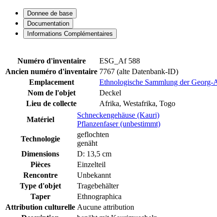
Donnee de base
Documentation
Informations Complémentaires
Numéro d'inventaire
ESG_Af 588
Ancien numéro d'inventaire
7767 (alte Datenbank-ID)
Emplacement
Ethnologische Sammlung der Georg-Au
Nom de l'objet
Deckel
Lieu de collecte
Afrika, Westafrika, Togo
Schneckengehäuse (Kauri)
Matériel
Pflanzenfaser (unbestimmt)
geflochten
Technologie
genäht
Dimensions
D: 13,5 cm
Pièces
Einzelteil
Rencontre
Unbekannt
Type d'objet
Tragebehälter
Taper
Ethnographica
Attribution culturelle
Aucune attribution