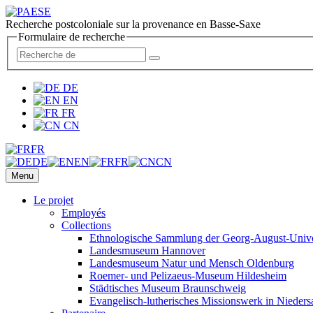
Recherche postcoloniale sur la provenance en Basse-Saxe
Formulaire de recherche
DE
EN
FR
CN
FR
DE
EN
FR
CN
Menu
Le projet
Employés
Collections
Ethnologische Sammlung der Georg-August-Univer
Landesmuseum Hannover
Landesmuseum Natur und Mensch Oldenburg
Roemer- und Pelizaeus-Museum Hildesheim
Städtisches Museum Braunschweig
Evangelisch-lutherisches Missionswerk in Nieders