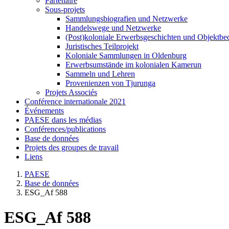
Partenaire
Sous-projets
Sammlungsbiografien und Netzwerke
Handelswege und Netzwerke
(Post)koloniale Erwerbsgeschichten und Objektb
Juristisches Teilprojekt
Koloniale Sammlungen in Oldenburg
Erwerbsumstände im kolonialen Kamerun
Sammeln und Lehren
Provenienzen von Tjurunga
Projets Associés
Conférence internationale 2021
Événements
PAESE dans les médias
Conférences/publications
Base de données
Projets des groupes de travail
Liens
PAESE
Base de données
ESG_Af 588
ESG_Af 588