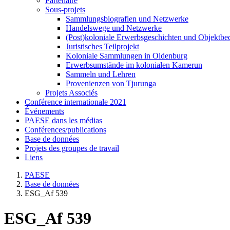
Partenaire
Sous-projets
Sammlungsbiografien und Netzwerke
Handelswege und Netzwerke
(Post)koloniale Erwerbsgeschichten und Objektb
Juristisches Teilprojekt
Koloniale Sammlungen in Oldenburg
Erwerbsumstände im kolonialen Kamerun
Sammeln und Lehren
Provenienzen von Tjurunga
Projets Associés
Conférence internationale 2021
Événements
PAESE dans les médias
Conférences/publications
Base de données
Projets des groupes de travail
Liens
PAESE
Base de données
ESG_Af 539
ESG_Af 539