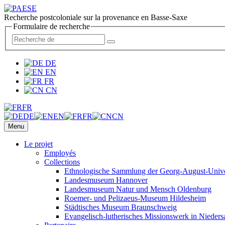
Recherche postcoloniale sur la provenance en Basse-Saxe
Formulaire de recherche
DE
EN
FR
CN
FR
DE
EN
FR
CN
Menu
Le projet
Employés
Collections
Ethnologische Sammlung der Georg-August-Univer
Landesmuseum Hannover
Landesmuseum Natur und Mensch Oldenburg
Roemer- und Pelizaeus-Museum Hildesheim
Städtisches Museum Braunschweig
Evangelisch-lutherisches Missionswerk in Nieders