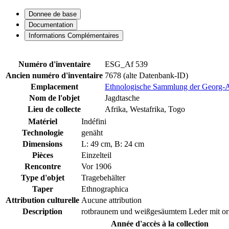
Donnee de base
Documentation
Informations Complémentaires
Numéro d'inventaire
ESG_Af 539
Ancien numéro d'inventaire
7678 (alte Datenbank-ID)
Emplacement
Ethnologische Sammlung der Georg-Au
Nom de l'objet
Jagdtasche
Lieu de collecte
Afrika, Westafrika, Togo
Matériel
Indéfini
Technologie
genäht
Dimensions
L: 49 cm, B: 24 cm
Pièces
Einzelteil
Rencontre
Vor 1906
Type d'objet
Tragebehälter
Taper
Ethnographica
Attribution culturelle
Aucune attribution
Description
rotbraunem und weißgesäumtem Leder mit orna
Année d'accès à la collection