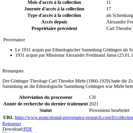
Mois d'accès à la collection
11
Journée d'accès à la collection
17
Type d'accès à la collection
als Schenkun
Accès depuis
Alexander Fer
Propriétaire précédent
Carl Theodor 
Provenance
Le 1931 acquis par Ethnologischer Sammlung Göttingen als Sc
1931 acquis par Missionar Alexander Ferdinand Jansa (25.01
Remarques
Der Göttinger Theologe Carl Theodor Mirbt (1860-1929) hatte die 
Sammlung an die Ethnologische Sammlung Göttingen war Mirbt berei
Abréviation du processeur
CH
Année de recherche du dernier traitement
2021
Statut
Provenienz bearbeitet
URL
https://www.postcolonial-provenance-research.com/fr/collectio
Retourner
Download:
PDF