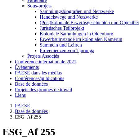
Partenaire
Sous-projets
Sammlungsbiografien und Netzwerke
Handelswege und Netzwerke
(Post)koloniale Erwerbsgeschichten und Objektb
Juristisches Teilprojekt
Koloniale Sammlungen in Oldenburg
Erwerbsumstände im kolonialen Kamerun
Sammeln und Lehren
Provenienzen von Tjurunga
Projets Associés
Conférence internationale 2021
Événements
PAESE dans les médias
Conférences/publications
Base de données
Projets des groupes de travail
Liens
PAESE
Base de données
ESG_Af 255
ESG_Af 255