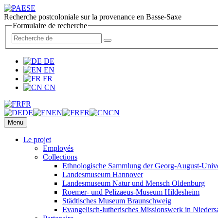
Recherche postcoloniale sur la provenance en Basse-Saxe
Formulaire de recherche
DE
EN
FR
CN
FR
DE
EN
FR
CN
Menu
Le projet
Employés
Collections
Ethnologische Sammlung der Georg-August-Univer
Landesmuseum Hannover
Landesmuseum Natur und Mensch Oldenburg
Roemer- und Pelizaeus-Museum Hildesheim
Städtisches Museum Braunschweig
Evangelisch-lutherisches Missionswerk in Nieders