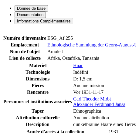
Donnee de base
Documentation
Informations Complémentaires
Numéro d'inventaire
ESG_Af 255
Emplacement
Ethnologische Sammlung der Georg-August-Un
Nom de l'objet
Amulett
Lieu de collecte
Afrika, Ostafrika, Tansania
Matériel
Haar
Technologie
Indéfini
Dimensions
D: 1,5 cm
Pièces
Aucune mission
Rencontre
Vor 1931-11-17
Carl Theodor Mirbt
Personnes et institutions associées
Alexander Ferdinand Jansa
Taper
Ethnographica
Attribution culturelle
Aucune attribution
Description
dunkelbraune Haare eines Tieres
Année d'accès à la collection
1931