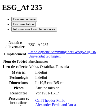
ESG_Af 235
Donnee de base
Documentation
Informations Complémentaires
Numéro
ESG_Af 235
d'inventaire
Ethnologische Sammlung der Georg-August-
Emplacement
Universität Göttingen
Nom de l'objet
Buschmesser
Lieu de collecte
Afrika, Ostafrika, Tansania
Matériel
Indéfini
Technologie
Indéfini
Dimensions
L: 19,5 cm; B:5 cm
Pièces
Aucune mission
Rencontre
Vor 1931-11-17
Personnes et
Carl Theodor Mirbt
institutions
Alexander Ferdinand Jansa