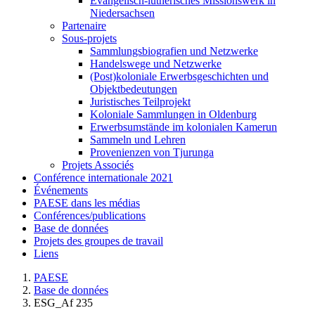
Evangelisch-lutherisches Missionswerk in
Niedersachsen
Partenaire
Sous-projets
Sammlungsbiografien und Netzwerke
Handelswege und Netzwerke
(Post)koloniale Erwerbsgeschichten und
Objektbedeutungen
Juristisches Teilprojekt
Koloniale Sammlungen in Oldenburg
Erwerbsumstände im kolonialen Kamerun
Sammeln und Lehren
Provenienzen von Tjurunga
Projets Associés
Conférence internationale 2021
Événements
PAESE dans les médias
Conférences/publications
Base de données
Projets des groupes de travail
Liens
PAESE
Base de données
ESG_Af 235