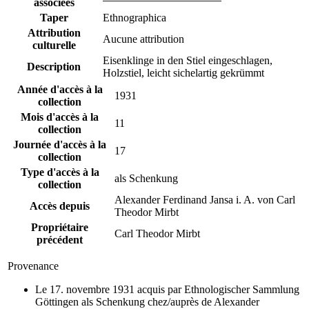
associées
Taper
Ethnographica
Attribution
Aucune attribution
culturelle
Eisenklinge in den Stiel eingeschlagen,
Description
Holzstiel, leicht sichelartig gekrümmt
Année d'accès à la
1931
collection
Mois d'accès à la
11
collection
Journée d'accès à la
17
collection
Type d'accès à la
als Schenkung
collection
Alexander Ferdinand Jansa i. A. von Carl
Accès depuis
Theodor Mirbt
Propriétaire
Carl Theodor Mirbt
précédent
Provenance
Le 17. novembre 1931 acquis par Ethnologischer Sammlung
Göttingen als Schenkung chez/auprès de Alexander