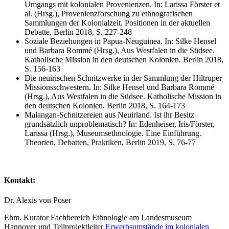
Umgangs mit kolonialen Provenienzen. In: Larissa Förster et
al. (Hrsg.), Provenienzforschung zu ethnografischen
Sammlungen der Kolonialzeit. Positionen in der aktuellen
Debatte, Berlin 2018, S. 227-248
Soziale Beziehungen in Papua-Neuguinea. In: Silke Hensel
und Barbara Rommé (Hrsg.), Aus Westfalen in die Südsee.
Katholische Mission in den deutschen Kolonien. Berlin 2018,
S. 156-163
Die neuirischen Schnitzwerke in der Sammlung der Hiltruper
Missionsschwestern. In: Silke Hensel und Barbara Rommé
(Hrsg.), Aus Westfalen in die Südsee. Katholische Mission in
den deutschen Kolonien. Berlin 2018, S. 164-173
Malangan-Schnitzereien aus Neuirland. Ist ihr Besitz
grundsätzlich unproblematisch? In: Edenheiser, Iris/Förster,
Larissa (Hrsg.), Museumsethnologie. Eine Einführung.
Theorien, Debatten, Praktiken, Berlin 2019, S. 76-77
Kontakt:
Dr. Alexis von Poser
Ehm. Kurator Fachbereich Ethnologie am Landesmuseum
Hannover und Teilprojektleiter
Erwerbsumstände im kolonialen