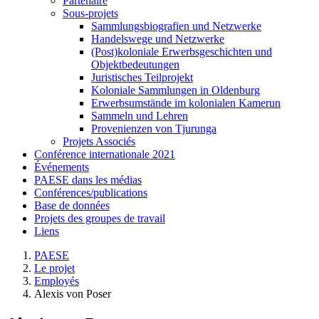
Partenaire
Sous-projets
Sammlungsbiografien und Netzwerke
Handelswege und Netzwerke
(Post)koloniale Erwerbsgeschichten und
Objektbedeutungen
Juristisches Teilprojekt
Koloniale Sammlungen in Oldenburg
Erwerbsumstände im kolonialen Kamerun
Sammeln und Lehren
Provenienzen von Tjurunga
Projets Associés
Conférence internationale 2021
Événements
PAESE dans les médias
Conférences/publications
Base de données
Projets des groupes de travail
Liens
PAESE
Le projet
Employés
Alexis von Poser