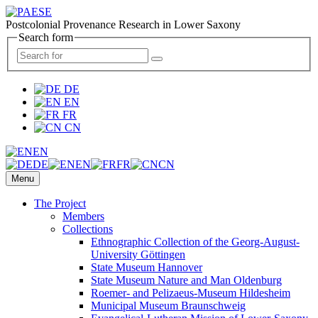
Postcolonial Provenance Research in Lower Saxony
Search form
DE
EN
FR
CN
EN
DE
EN
FR
CN
Menu
The Project
Members
Collections
Ethnographic Collection of the Georg-August-
University Göttingen
State Museum Hannover
State Museum Nature and Man Oldenburg
Roemer- and Pelizaeus-Museum Hildesheim
Municipal Museum Braunschweig