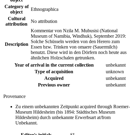
Category of
Ethnographica
object
Cultural
No attribution
attribution
Kommentar von Nzila M. Mubusisi (National
Museum of Namibia, Windhuk), September 2019:
Solche Schüsseln werden von den Herero zum
Description
Essen bzw. Trinken von omaere (Sauermilch)
benutzt. Diese wird in den Dörfern noch heute aus
ähnlichen Holzschalen getrunken.
Year of arrival in the current collection
unbekannt
Type of acquisition
unknown
Acquired
unbekannt
Previous owner
unbekannt
Provenance
Zu einem unbekannten Zeitpunkt acquired through Roemer-
Museum Hildesheim (bis 1894: Städtisches Museum
Hildesheim) durch unbekannte Erwerbsart at/from
Unbekannt.
Editor's initials
SL