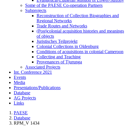
Evangelical-Lutheran Mission of Lower-Saxony
Some of the PAESE Co-operation Partners
Subprojects
Reconstruction of Collection Biographies and
Regional Networks
Trade Routes and Networks
(Post)colonial acquisition histories and meanings
of objects
Juristisches Teilprojekt
Colonial Collections in Oldenburg
Conditions of acquisitions in colonial Cameroon
Collecting and Teaching
Provenances of Tjurunga
Associated Projects
Int. Conference 2021
Events
Media
Presentations/Publications
Database
AG Projects
Links
PAESE
Database
RPM_V 1434