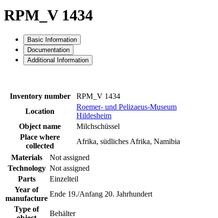
RPM_V 1434
Basic Information
Documentation
Additional Information
Inventory number
RPM_V 1434
Roemer- und Pelizaeus-Museum
Location
Hildesheim
Object name
Milchschüssel
Place where
Afrika, südliches Afrika, Namibia
collected
Materials
Not assigned
Technology
Not assigned
Parts
Einzelteil
Year of
Ende 19./Anfang 20. Jahrhundert
manufacture
Type of
Behälter
object