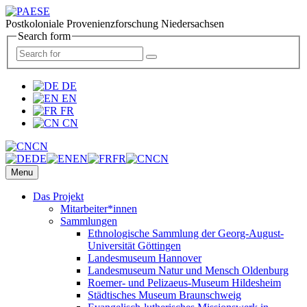
Postkoloniale Provenienzforschung Niedersachsen
Search form
DE
EN
FR
CN
CN
DE
EN
FR
CN
Menu
Das Projekt
Mitarbeiter*innen
Sammlungen
Ethnologische Sammlung der Georg-August-
Universität Göttingen
Landesmuseum Hannover
Landesmuseum Natur und Mensch Oldenburg
Roemer- und Pelizaeus-Museum Hildesheim
Städtisches Museum Braunschweig