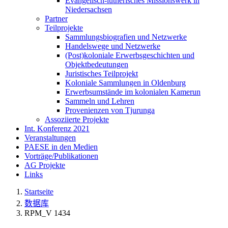
Evangelisch-lutherisches Missionswerk in
Niedersachsen
Partner
Teilprojekte
Sammlungsbiografien und Netzwerke
Handelswege und Netzwerke
(Post)koloniale Erwerbsgeschichten und
Objektbedeutungen
Juristisches Teilprojekt
Koloniale Sammlungen in Oldenburg
Erwerbsumstände im kolonialen Kamerun
Sammeln und Lehren
Provenienzen von Tjurunga
Assoziierte Projekte
Int. Konferenz 2021
Veranstaltungen
PAESE in den Medien
Vorträge/Publikationen
AG Projekte
Links
Startseite
数据库
RPM_V 1434