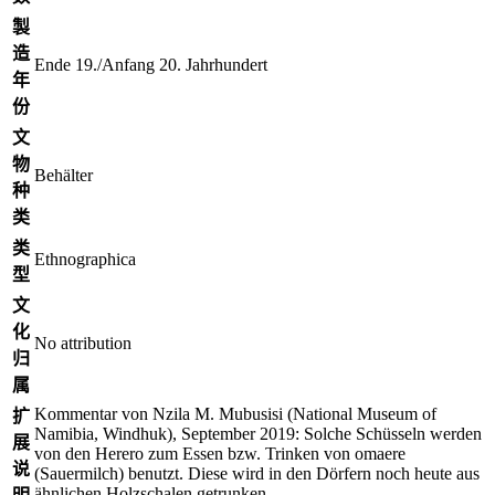
製
造
Ende 19./Anfang 20. Jahrhundert
年
份
文
物
Behälter
种
类
类
Ethnographica
型
文
化
No attribution
归
属
Kommentar von Nzila M. Mubusisi (National Museum of
扩
Namibia, Windhuk), September 2019: Solche Schüsseln werden
展
von den Herero zum Essen bzw. Trinken von omaere
说
(Sauermilch) benutzt. Diese wird in den Dörfern noch heute aus
ähnlichen Holzschalen getrunken.