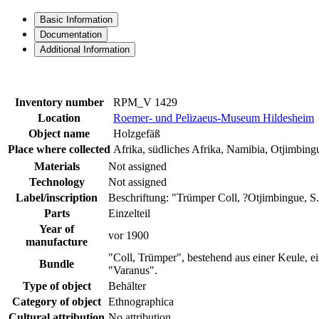
Basic Information
Documentation
Additional Information
Inventory number
RPM_V 1429
Location
Roemer- und Pelizaeus-Museum Hildesheim
Object name
Holzgefäß
Place where collected
Afrika, südliches Afrika, Namibia, Otjimbingu
Materials
Not assigned
Technology
Not assigned
Label/inscription
Beschriftung: "Trümper Coll, ?Otjimbingue, 
Parts
Einzelteil
Year of
vor 1900
manufacture
"Coll, Trümper", bestehend aus einer Keule, 
Bundle
"Varanus".
Type of object
Behälter
Category of object
Ethnographica
Cultural attribution
No attribution