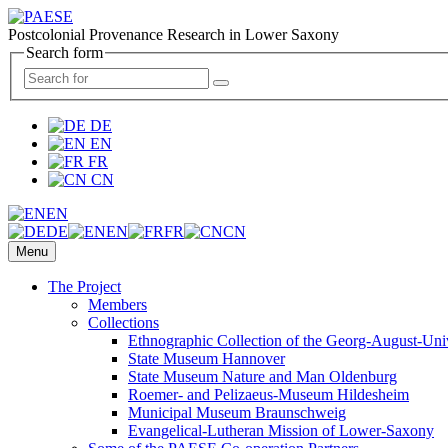
Postcolonial Provenance Research in Lower Saxony
Search form
DE
EN
FR
CN
EN
DE
EN
FR
CN
Menu
The Project
Members
Collections
Ethnographic Collection of the Georg-August-Uni
State Museum Hannover
State Museum Nature and Man Oldenburg
Roemer- and Pelizaeus-Museum Hildesheim
Municipal Museum Braunschweig
Evangelical-Lutheran Mission of Lower-Saxony