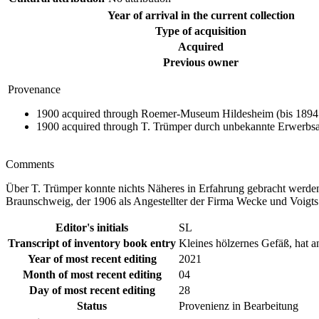
Year of arrival in the current collection
Type of acquisition
Acquired
Previous owner
Provenance
1900 acquired through Roemer-Museum Hildesheim (bis 1894:
1900 acquired through T. Trümper durch unbekannte Erwerbsa
Comments
Über T. Trümper konnte nichts Näheres in Erfahrung gebracht werden,
Braunschweig, der 1906 als Angestellter der Firma Wecke und Voigts 
Editor's initials
SL
Transcript of inventory book entry
Kleines hölzernes Gefäß, hat 
Year of most recent editing
2021
Month of most recent editing
04
Day of most recent editing
28
Status
Provenienz in Bearbeitung