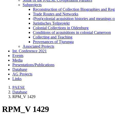
Some of the PAESE Co-operation Partners
Subprojects
Reconstruction of Collection Biographies and Re
Trade Routes and Networks
(Post)colonial acquisition histories and meanings o
Juristisches Teilprojekt
Colonial Collections in Oldenburg
Conditions of acquisitions in colonial Cameroon
Collecting and Teaching
Provenances of Tjurunga
Associated Projects
Int. Conference 2021
Events
Media
Presentations/Publications
Database
AG Projects
Links
PAESE
Database
RPM_V 1429
RPM_V 1429