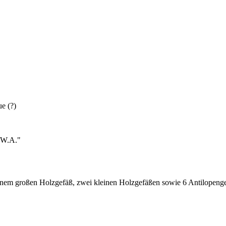
e (?)
S.W.A."
einem großen Holzgefäß, zwei kleinen Holzgefäßen sowie 6 Antilopeng