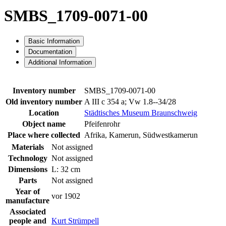
SMBS_1709-0071-00
Basic Information
Documentation
Additional Information
Inventory number
SMBS_1709-0071-00
Old inventory number
A III c 354 a; Vw 1.8--34/28
Location
Städtisches Museum Braunschweig
Object name
Pfeifenrohr
Place where collected
Afrika, Kamerun, Südwestkamerun
Materials
Not assigned
Technology
Not assigned
Dimensions
L: 32 cm
Parts
Not assigned
Year of
vor 1902
manufacture
Associated
people and
Kurt Strümpell