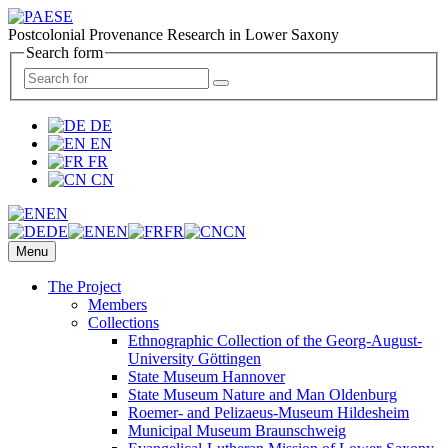
Postcolonial Provenance Research in Lower Saxony
Search form
DE
EN
FR
CN
EN
DE
EN
FR
CN
Menu
The Project
Members
Collections
Ethnographic Collection of the Georg-August-
University Göttingen
State Museum Hannover
State Museum Nature and Man Oldenburg
Roemer- and Pelizaeus-Museum Hildesheim
Municipal Museum Braunschweig