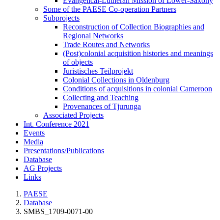
Evangelical-Lutheran Mission of Lower-Saxony
Some of the PAESE Co-operation Partners
Subprojects
Reconstruction of Collection Biographies and
Regional Networks
Trade Routes and Networks
(Post)colonial acquisition histories and meanings
of objects
Juristisches Teilprojekt
Colonial Collections in Oldenburg
Conditions of acquisitions in colonial Cameroon
Collecting and Teaching
Provenances of Tjurunga
Associated Projects
Int. Conference 2021
Events
Media
Presentations/Publications
Database
AG Projects
Links
PAESE
Database
SMBS_1709-0071-00