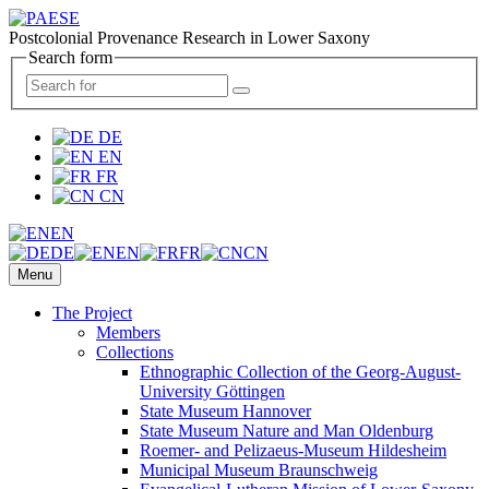
Postcolonial Provenance Research in Lower Saxony
Search form
DE
EN
FR
CN
EN
DE
EN
FR
CN
Menu
The Project
Members
Collections
Ethnographic Collection of the Georg-August-
University Göttingen
State Museum Hannover
State Museum Nature and Man Oldenburg
Roemer- and Pelizaeus-Museum Hildesheim
Municipal Museum Braunschweig