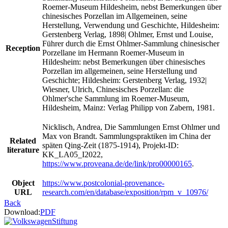
Roemer-Museum Hildesheim, nebst Bemerkungen über
chinesisches Porzellan im Allgemeinen, seine
Herstellung, Verwendung und Geschichte, Hildesheim:
Gerstenberg Verlag, 1898| Ohlmer, Ernst und Louise,
Führer durch die Ernst Ohlmer-Sammlung chinesischer
Reception
Porzellane im Hermann Roemer-Museum in
Hildesheim: nebst Bemerkungen über chinesisches
Porzellan im allgemeinen, seine Herstellung und
Geschichte; Hildesheim: Gerstenberg Verlag, 1932|
Wiesner, Ulrich, Chinesisches Porzellan: die
Ohlmer'sche Sammlung im Roemer-Museum,
Hildesheim, Mainz: Verlag Philipp von Zabern, 1981.
Nicklisch, Andrea, Die Sammlungen Ernst Ohlmer und
Max von Brandt. Sammlungspraktiken im China der
Related
späten Qing-Zeit (1875-1914), Projekt-ID:
literature
KK_LA05_I2022,
https://www.proveana.de/de/link/pro00000165
.
Object
https://www.postcolonial-provenance-
URL
research.com/en/database/exposition/rpm_v_10976/
Back
Download:
PDF