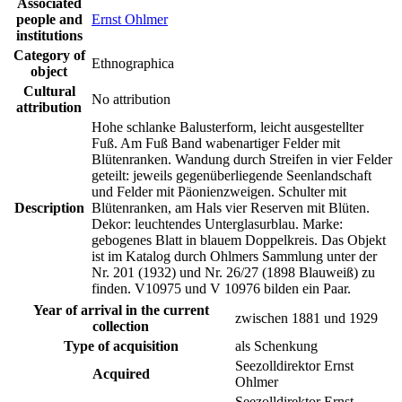
Associated
people and
Ernst Ohlmer
institutions
Category of
Ethnographica
object
Cultural
No attribution
attribution
Hohe schlanke Balusterform, leicht ausgestellter
Fuß. Am Fuß Band wabenartiger Felder mit
Blütenranken. Wandung durch Streifen in vier Felder
geteilt: jeweils gegenüberliegende Seenlandschaft
und Felder mit Päonienzweigen. Schulter mit
Description
Blütenranken, am Hals vier Reserven mit Blüten.
Dekor: leuchtendes Unterglasurblau. Marke:
gebogenes Blatt in blauem Doppelkreis. Das Objekt
ist im Katalog durch Ohlmers Sammlung unter der
Nr. 201 (1932) und Nr. 26/27 (1898 Blauweiß) zu
finden. V10975 und V 10976 bilden ein Paar.
Year of arrival in the current
zwischen 1881 und 1929
collection
Type of acquisition
als Schenkung
Seezolldirektor Ernst
Acquired
Ohlmer
Seezolldirektor Ernst