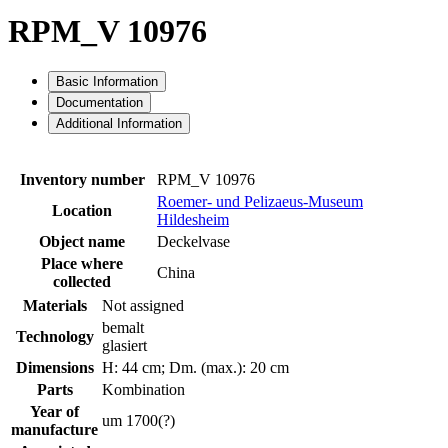
RPM_V 10976
Basic Information
Documentation
Additional Information
Inventory number
RPM_V 10976
Roemer- und Pelizaeus-Museum
Location
Hildesheim
Object name
Deckelvase
Place where
China
collected
Materials
Not assigned
bemalt
Technology
glasiert
Dimensions
H: 44 cm; Dm. (max.): 20 cm
Parts
Kombination
Year of
um 1700(?)
manufacture