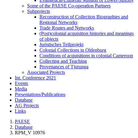
Evangelical-Lutheran Mission of Lower-Saxony
Some of the PAESE Co-operation Partners
Subprojects
Reconstruction of Collection Biographies and
Regional Networks
Trade Routes and Networks
(Post)colonial acquisition histories and meanings
of objects
Juristisches Teilprojekt
Colonial Collections in Oldenburg
Conditions of acquisitions in colonial Cameroon
Collecting and Teaching
Provenances of Tjurunga
Associated Projects
Int. Conference 2021
Events
Media
Presentations/Publications
Database
AG Projects
Links
PAESE
Database
RPM_V 10976