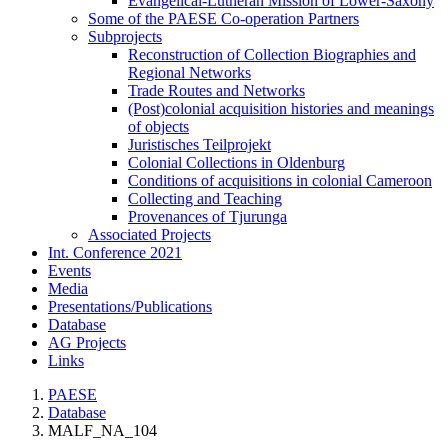
Evangelical-Lutheran Mission of Lower-Saxony
Some of the PAESE Co-operation Partners
Subprojects
Reconstruction of Collection Biographies and
Regional Networks
Trade Routes and Networks
(Post)colonial acquisition histories and meanings
of objects
Juristisches Teilprojekt
Colonial Collections in Oldenburg
Conditions of acquisitions in colonial Cameroon
Collecting and Teaching
Provenances of Tjurunga
Associated Projects
Int. Conference 2021
Events
Media
Presentations/Publications
Database
AG Projects
Links
PAESE
Database
MALF_NA_104