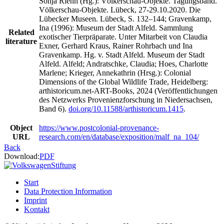
Sonja Riehn (Hg.): Völkerschau-Objekte. Tagungsband.
Völkerschau-Objekte. Lübeck, 27-29.10.2020. Die
Lübecker Museen. Lübeck, S. 132–144; Gravenkamp,
Ina (1996): Museum der Stadt Alfeld. Sammlung
Related
exotischer Tierpräparate. Unter Mitarbeit von Claudia
literature
Exner, Gerhard Kraus, Rainer Rohrbach und Ina
Gravenkamp. Hg. v. Stadt Alfeld. Museum der Stadt
Alfeld. Alfeld; Andratschke, Claudia; Hoes, Charlotte
Marlene; Krieger, Annekathrin (Hrsg.): Colonial
Dimensions of the Global Wildlife Trade, Heidelberg:
arthistoricum.net-ART-Books, 2024 (Veröffentlichungen
des Netzwerks Provenienzforschung in Niedersachsen,
Band 6).
doi.org/10.11588/arthistoricum.1415
.
Object
https://www.postcolonial-provenance-
URL
research.com/en/database/exposition/malf_na_104/
Back
Download:
PDF
Start
Data Protection Information
Imprint
Kontakt