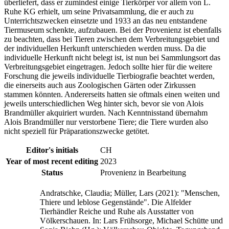
überliefert, dass er zumindest einige Tierkörper vor allem von L.
Ruhe KG erhielt, um seine Privatsammlung, die er auch zu
Unterrichtszwecken einsetzte und 1933 an das neu entstandene
Tiermuseum schenkte, aufzubauen. Bei der Provenienz ist ebenfalls
zu beachten, dass bei Tieren zwischen dem Verbreitungsgebiet und
der individuellen Herkunft unterschieden werden muss. Da die
individuelle Herkunft nicht belegt ist, ist nun bei Sammlungsort das
Verbreitungsgebiet eingetragen. Jedoch sollte hier für die weitere
Forschung die jeweils individuelle Tierbiografie beachtet werden,
die einerseits auch aus Zoologischen Gärten oder Zirkussen
stammen könnten. Andererseits hatten sie oftmals einen weiten und
jeweils unterschiedlichen Weg hinter sich, bevor sie von Alois
Brandmüller akquiriert wurden. Nach Kenntnisstand übernahm
Alois Brandmüller nur verstorbene Tiere; die Tiere wurden also
nicht speziell für Präparationszwecke getötet.
Editor's initials
CH
Year of most recent editing
2023
Status
Provenienz in Bearbeitung
Andratschke, Claudia; Müller, Lars (2021): "Menschen,
Thiere und leblose Gegenstände". Die Alfelder
Tierhändler Reiche und Ruhe als Ausstatter von
Völkerschauen. In: Lars Frühsorge, Michael Schütte und