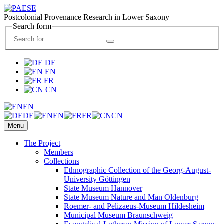
Postcolonial Provenance Research in Lower Saxony
Search form
DE
EN
FR
CN
EN
DE
EN
FR
CN
Menu
The Project
Members
Collections
Ethnographic Collection of the Georg-August-
University Göttingen
State Museum Hannover
State Museum Nature and Man Oldenburg
Roemer- and Pelizaeus-Museum Hildesheim
Municipal Museum Braunschweig