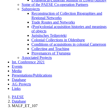
Evangelical-Lutheran Mission of Lower-Saxony
Some of the PAESE Co-operation Partners
Subprojects
Reconstruction of Collection Biographies and
Regional Networks
Trade Routes and Networks
(Post)colonial acquisition histories and meanings
of objects
Juristisches Teilprojekt
Colonial Collections in Oldenburg
Conditions of acquisitions in colonial Cameroon
Collecting and Teaching
Provenances of Tjurunga
Associated Projects
Int. Conference 2021
Events
Media
Presentations/Publications
Database
AG Projects
Links
PAESE
Database
MALF_ET_107