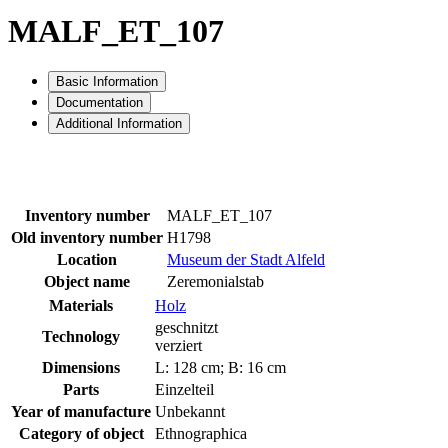
MALF_ET_107
Basic Information
Documentation
Additional Information
Inventory number
MALF_ET_107
Old inventory number
H1798
Location
Museum der Stadt Alfeld
Object name
Zeremonialstab
Materials
Holz
geschnitzt
Technology
verziert
Dimensions
L: 128 cm; B: 16 cm
Parts
Einzelteil
Year of manufacture
Unbekannt
Category of object
Ethnographica