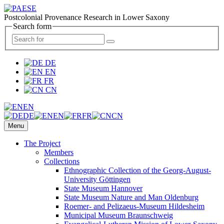
Postcolonial Provenance Research in Lower Saxony
Search form
DE
EN
FR
CN
EN
DE
EN
FR
CN
Menu
The Project
Members
Collections
Ethnographic Collection of the Georg-August-
University Göttingen
State Museum Hannover
State Museum Nature and Man Oldenburg
Roemer- and Pelizaeus-Museum Hildesheim
Municipal Museum Braunschweig