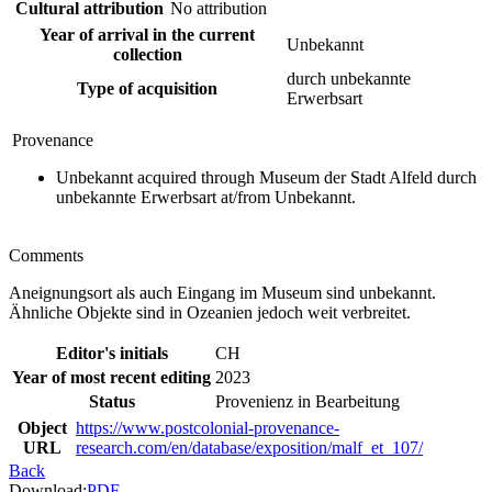
Cultural attribution
No attribution
Year of arrival in the current
Unbekannt
collection
durch unbekannte
Type of acquisition
Erwerbsart
Provenance
Unbekannt acquired through Museum der Stadt Alfeld durch
unbekannte Erwerbsart at/from Unbekannt.
Comments
Aneignungsort als auch Eingang im Museum sind unbekannt.
Ähnliche Objekte sind in Ozeanien jedoch weit verbreitet.
Editor's initials
CH
Year of most recent editing
2023
Status
Provenienz in Bearbeitung
Object
https://www.postcolonial-provenance-
URL
research.com/en/database/exposition/malf_et_107/
Back
Download:
PDF