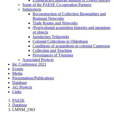
Evangelical-Lutheran Mission of Lower-Saxony
Some of the PAESE Co-operation Partners
Subprojects
Reconstruction of Collection Biographies and
Regional Networks
Trade Routes and Networks
(Post)colonial acquisition histories and meanings
of objects
Juristisches Teilprojekt
Colonial Collections in Oldenburg
Conditions of acquisitions in colonial Cameroon
Collecting and Teaching
Provenances of Tjurunga
Associated Projects
Int. Conference 2021
Events
Media
Presentations/Publications
Database
AG Projects
Links
PAESE
Database
LMNM_2363