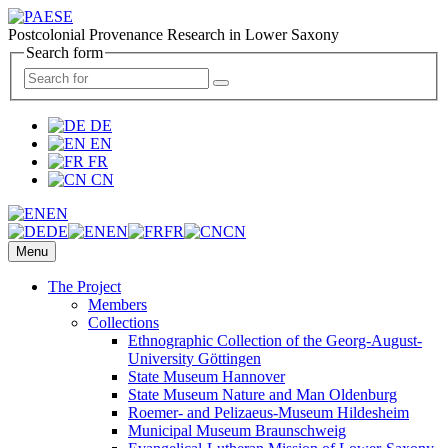
Postcolonial Provenance Research in Lower Saxony
Search form
DE
EN
FR
CN
EN
DE
EN
FR
CN
Menu
The Project
Members
Collections
Ethnographic Collection of the Georg-August-
University Göttingen
State Museum Hannover
State Museum Nature and Man Oldenburg
Roemer- and Pelizaeus-Museum Hildesheim
Municipal Museum Braunschweig