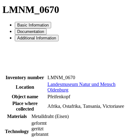
LMNM_0670
Basic Information
Documentation
Additional Information
Inventory number
LMNM_0670
Landesmuseum Natur und Mensch
Location
Oldenburg
Object name
Pfeifenkopf
Place where
Afrika, Ostafrika, Tansania, Victoriasee
collected
Materials
Metalldraht (Eisen)
geformt
geritzt
Technology
gebrannt