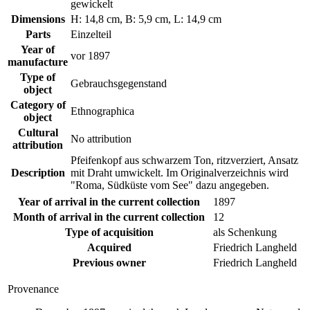
gewickelt
Dimensions
H: 14,8 cm, B: 5,9 cm, L: 14,9 cm
Parts
Einzelteil
Year of
vor 1897
manufacture
Type of
Gebrauchsgegenstand
object
Category of
Ethnographica
object
Cultural
No attribution
attribution
Pfeifenkopf aus schwarzem Ton, ritzverziert, Ansatz
Description
mit Draht umwickelt. Im Originalverzeichnis wird
"Roma, Südküste vom See" dazu angegeben.
Year of arrival in the current collection
1897
Month of arrival in the current collection
12
Type of acquisition
als Schenkung
Acquired
Friedrich Langheld
Previous owner
Friedrich Langheld
Provenance