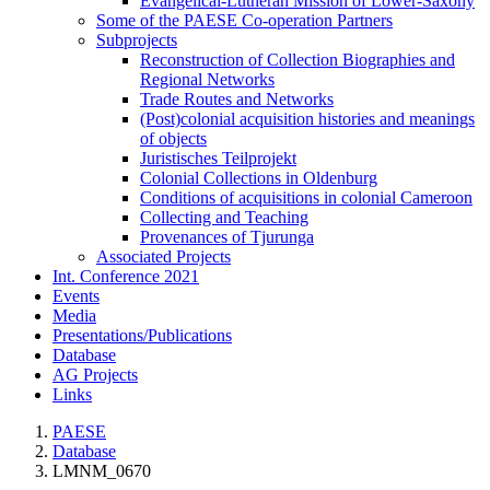
Evangelical-Lutheran Mission of Lower-Saxony
Some of the PAESE Co-operation Partners
Subprojects
Reconstruction of Collection Biographies and
Regional Networks
Trade Routes and Networks
(Post)colonial acquisition histories and meanings
of objects
Juristisches Teilprojekt
Colonial Collections in Oldenburg
Conditions of acquisitions in colonial Cameroon
Collecting and Teaching
Provenances of Tjurunga
Associated Projects
Int. Conference 2021
Events
Media
Presentations/Publications
Database
AG Projects
Links
PAESE
Database
LMNM_0670