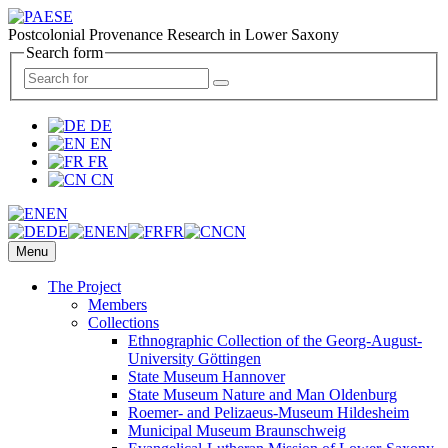
Postcolonial Provenance Research in Lower Saxony
Search form
DE
EN
FR
CN
EN
DE
EN
FR
CN
Menu
The Project
Members
Collections
Ethnographic Collection of the Georg-August-
University Göttingen
State Museum Hannover
State Museum Nature and Man Oldenburg
Roemer- and Pelizaeus-Museum Hildesheim
Municipal Museum Braunschweig