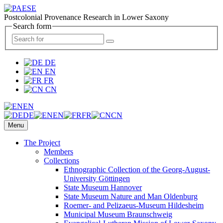
Postcolonial Provenance Research in Lower Saxony
Search form
DE
EN
FR
CN
EN
DE
EN
FR
CN
Menu
The Project
Members
Collections
Ethnographic Collection of the Georg-August-
University Göttingen
State Museum Hannover
State Museum Nature and Man Oldenburg
Roemer- and Pelizaeus-Museum Hildesheim
Municipal Museum Braunschweig