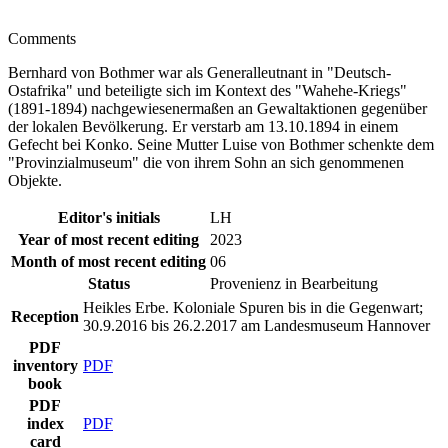
Comments
Bernhard von Bothmer war als Generalleutnant in "Deutsch-
Ostafrika" und beteiligte sich im Kontext des "Wahehe-Kriegs"
(1891-1894) nachgewiesenermaßen an Gewaltaktionen gegenüber
der lokalen Bevölkerung. Er verstarb am 13.10.1894 in einem
Gefecht bei Konko. Seine Mutter Luise von Bothmer schenkte dem
"Provinzialmuseum" die von ihrem Sohn an sich genommenen
Objekte.
Editor's initials
LH
Year of most recent editing
2023
Month of most recent editing
06
Status
Provenienz in Bearbeitung
Heikles Erbe. Koloniale Spuren bis in die Gegenwart;
Reception
30.9.2016 bis 26.2.2017 am Landesmuseum Hannover
PDF
inventory
PDF
book
PDF
index
PDF
card