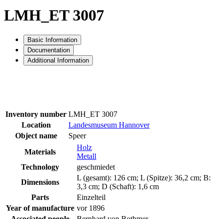
LMH_ET 3007
Basic Information
Documentation
Additional Information
Inventory number
LMH_ET 3007
Location
Landesmuseum Hannover
Object name
Speer
Holz
Materials
Metall
Technology
geschmiedet
L (gesamt): 126 cm; L (Spitze): 36,2 cm; B:
Dimensions
3,3 cm; D (Schaft): 1,6 cm
Parts
Einzelteil
Year of manufacture
vor 1896
Associated people
Bernhard von Bothmer