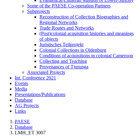
Evangelical-Lutheran Mission of Lower-Saxony
Some of the PAESE Co-operation Partners
Subprojects
Reconstruction of Collection Biographies and
Regional Networks
Trade Routes and Networks
(Post)colonial acquisition histories and meanings
of objects
Juristisches Teilprojekt
Colonial Collections in Oldenburg
Conditions of acquisitions in colonial Cameroon
Collecting and Teaching
Provenances of Tjurunga
Associated Projects
Int. Conference 2021
Events
Media
Presentations/Publications
Database
AG Projects
Links
PAESE
Database
LMH_ET 3007