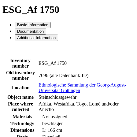
ESG_Af 1750
Basic Information
Documentation
Additional Information
Inventory
ESG_Af 1750
number
Old inventory
7696 (alte Datenbank-ID)
number
Ethnologische Sammlung der Georg-August-
Location
Universität Göttingen
Object name
Steinschlossgewehr
Place where
Afrika, Westafrika, Togo, Lomé und/oder
collected
Anecho
Materials
Not assigned
Technology
beschlagen
Dimensions
L: 166 cm
Parts
Einzelteil