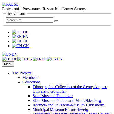
Postcolonial Provenance Research in Lower Saxony
Search form
DE
EN
FR
CN
EN
DE
EN
FR
CN
Menu
The Project
Members
Collections
Ethnographic Collection of the Georg-August-
University Göttingen
State Museum Hannover
State Museum Nature and Man Oldenburg
Roemer- and Pelizaeus-Museum Hildesheim
Municipal Museum Braunschweig