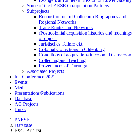
Evangelical-Lutheran Mission of Lower-Saxony
Some of the PAESE Co-operation Partners
Subprojects
Reconstruction of Collection Biographies and
Regional Networks
Trade Routes and Networks
(Post)colonial acquisition histories and meanings
of objects
Juristisches Teilprojekt
Colonial Collections in Oldenburg
Conditions of acquisitions in colonial Cameroon
Collecting and Teaching
Provenances of Tjurunga
Associated Projects
Int. Conference 2021
Events
Media
Presentations/Publications
Database
AG Projects
Links
PAESE
Database
ESG_Af 1750