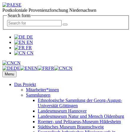
Postkoloniale Provenienzforschung Niedersachsen
Search form
DE
EN
FR
CN
CN
DE
EN
FR
CN
Menu
Das Projekt
Mitarbeiter*innen
Sammlungen
Ethnologische Sammlung der Georg-August-
Universität Göttingen
Landesmuseum Hannover
Landesmuseum Natur und Mensch Oldenburg
Roemer- und Pelizaeus-Museum Hildesheim
Städtisches Museum Braunschweig