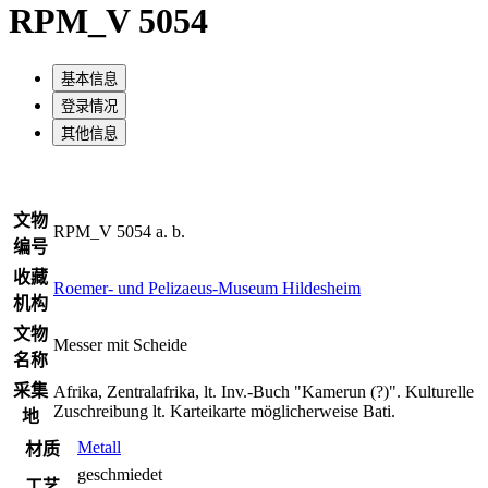
RPM_V 5054
基本信息
登录情况
其他信息
文物
RPM_V 5054 a. b.
编号
收藏
Roemer- und Pelizaeus-Museum Hildesheim
机构
文物
Messer mit Scheide
名称
采集
Afrika, Zentralafrika, lt. Inv.-Buch "Kamerun (?)". Kulturelle
Zuschreibung lt. Karteikarte möglicherweise Bati.
地
Metall
材质
geschmiedet
工艺