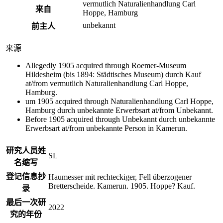
vermutlich Naturalienhandlung Carl
来自
Hoppe, Hamburg
unbekannt
前主人
来源
Allegedly 1905 acquired through Roemer-Museum
Hildesheim (bis 1894: Städtisches Museum) durch Kauf
at/from vermutlich Naturalienhandlung Carl Hoppe,
Hamburg.
um 1905 acquired through Naturalienhandlung Carl Hoppe,
Hamburg durch unbekannte Erwerbsart at/from Unbekannt.
Before 1905 acquired through Unbekannt durch unbekannte
Erwerbsart at/from unbekannte Person in Kamerun.
研究人员姓
SL
名缩写
登记信息抄
Haumesser mit rechteckiger, Fell überzogener
Bretterscheide. Kamerun. 1905. Hoppe? Kauf.
录
最后一次研
2022
究的年份