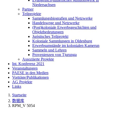
Evangelisch-lutherisches Missionswerk in
Niedersachsen
Partner
Teilprojekte
Sammlungsbiografien und Netzwerke
Handelswege und Netzwerke
(Post)koloniale Erwerbsgeschichten und
Objektbedeutungen
Juristisches Teilprojekt
Koloniale Sammlungen in Oldenburg
Erwerbsumstände im kolonialen Kamerun
Sammeln und Lehren
Provenienzen von Tjurunga
Assoziierte Projekte
Int. Konferenz 2021
Veranstaltungen
PAESE in den Medien
Vorträge/Publikationen
AG Projekte
Links
Startseite
数据库
RPM_V 5054