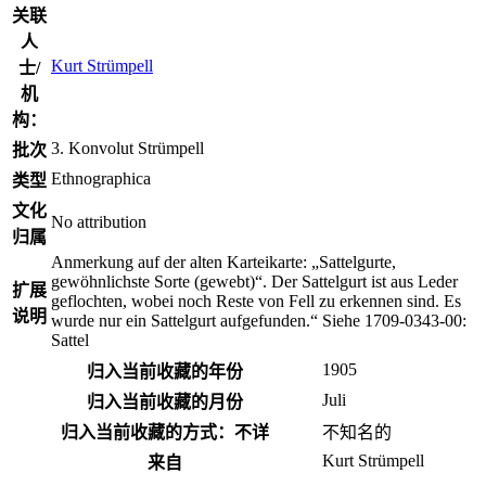
关联
人
Kurt Strümpell
士/
机
构：
3. Konvolut Strümpell
批次
Ethnographica
类型
文化
No attribution
归属
Anmerkung auf der alten Karteikarte: „Sattelgurte,
gewöhnlichste Sorte (gewebt)“. Der Sattelgurt ist aus Leder
扩展
geflochten, wobei noch Reste von Fell zu erkennen sind. Es
说明
wurde nur ein Sattelgurt aufgefunden.“ Siehe 1709-0343-00:
Sattel
1905
归入当前收藏的年份
Juli
归入当前收藏的月份
归入当前收藏的方式：不详
不​知名​的
Kurt Strümpell
来自