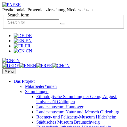
Postkoloniale Provenienzforschung Niedersachsen
Search form
DE
EN
FR
CN
CN
DE
EN
FR
CN
Menu
Das Projekt
Mitarbeiter*innen
Sammlungen
Ethnologische Sammlung der Georg-August-
Universität Göttingen
Landesmuseum Hannover
Landesmuseum Natur und Mensch Oldenburg
Roemer- und Pelizaeus-Museum Hildesheim
Städtisches Museum Braunschweig