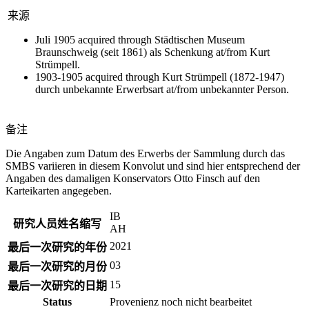
来源
Juli 1905 acquired through Städtischen Museum
Braunschweig (seit 1861) als Schenkung at/from Kurt
Strümpell.
1903-1905 acquired through Kurt Strümpell (1872-1947)
durch unbekannte Erwerbsart at/from unbekannter Person.
备注
Die Angaben zum Datum des Erwerbs der Sammlung durch das
SMBS variieren in diesem Konvolut und sind hier entsprechend der
Angaben des damaligen Konservators Otto Finsch auf den
Karteikarten angegeben.
IB
研究人员姓名缩写
AH
2021
最后一次研究的年份
03
最后一次研究的月份
15
最后一次研究的日期
Status
Provenienz noch nicht bearbeitet