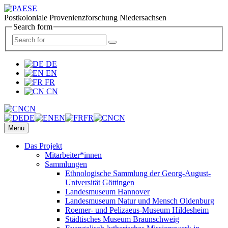
Postkoloniale Provenienzforschung Niedersachsen
Search form
DE
EN
FR
CN
CN
DE
EN
FR
CN
Menu
Das Projekt
Mitarbeiter*innen
Sammlungen
Ethnologische Sammlung der Georg-August-
Universität Göttingen
Landesmuseum Hannover
Landesmuseum Natur und Mensch Oldenburg
Roemer- und Pelizaeus-Museum Hildesheim
Städtisches Museum Braunschweig