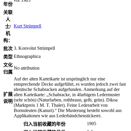
vor 1905
年份
关联
人
Kurt Strümpell
士/
机
构：
3. Konvolut Strümpell
批次
Ethnographica
类型
文化
No attribution
归属
Auf der alten Karteikarte ist ursprünglich nur eine
entsprechende Decke aufgeführt, es wurden jedoch zwei fast
identische Schabracken aufgefunden. Anmerkung auf der
扩展
alten Karteikarte: „Schabracke, in 4farbigem Ledermuster
(sehr schön) (Naturfarben, rothbraun, gelb, grün). Dikoa
说明
(Marktpreis 1 M. T. Thaler). Feine Lederarbeit von
Bornuleuten (Kanuri).“ Die Musterung besteht sowohl aus
Applikationen wie aus Lederbändchenstickerei.
1905
归入当前收藏的年份