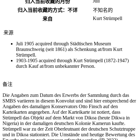
Juli
归入当前收藏的月份
归入当前收藏的方式：不详
不​知名​的
Kurt Strümpell
来自
来源
Juli 1905 acquired through Städtischen Museum
Braunschweig (seit 1861) als Schenkung at/from Kurt
Strümpell.
1903-1905 acquired through Kurt Strümpell (1872-1947)
durch Kauf at/from unbekannter Person.
备注
Die Angaben zum Datum des Erwerbs der Sammlung durch das
SMBS variieren in diesem Konvolut und sind hier entsprechend der
Angaben des damaligen Konservators Otto Finsch auf den
Karteikarten angegeben. Auf der Karteikarte ist notiert, dass
Strümpell das Objekt auf dem Markt von Dikoa (heute Dikwa in
Nigeria) in der damaligen deutschen Kolonie Kamerun kaufte.
Strümpell war zu der Zeit Oberleutnant der deutschen Schutztruppe
und in Dikoa stationiert. Die Umstände und heutige Bewertung des