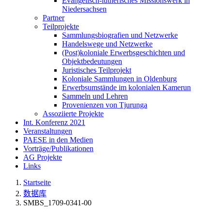
Evangelisch-lutherisches Missionswerk in
Niedersachsen
Partner
Teilprojekte
Sammlungsbiografien und Netzwerke
Handelswege und Netzwerke
(Post)koloniale Erwerbsgeschichten und
Objektbedeutungen
Juristisches Teilprojekt
Koloniale Sammlungen in Oldenburg
Erwerbsumstände im kolonialen Kamerun
Sammeln und Lehren
Provenienzen von Tjurunga
Assoziierte Projekte
Int. Konferenz 2021
Veranstaltungen
PAESE in den Medien
Vorträge/Publikationen
AG Projekte
Links
Startseite
数据库
SMBS_1709-0341-00