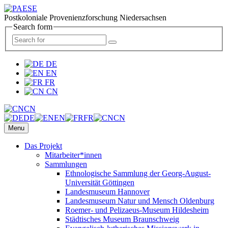
Postkoloniale Provenienzforschung Niedersachsen
Search form
DE
EN
FR
CN
CN
DE
EN
FR
CN
Menu
Das Projekt
Mitarbeiter*innen
Sammlungen
Ethnologische Sammlung der Georg-August-
Universität Göttingen
Landesmuseum Hannover
Landesmuseum Natur und Mensch Oldenburg
Roemer- und Pelizaeus-Museum Hildesheim
Städtisches Museum Braunschweig