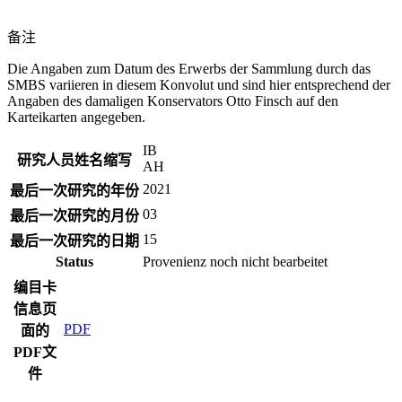
备注
Die Angaben zum Datum des Erwerbs der Sammlung durch das
SMBS variieren in diesem Konvolut und sind hier entsprechend der
Angaben des damaligen Konservators Otto Finsch auf den
Karteikarten angegeben.
IB
研究人员姓名缩写
AH
2021
最后一次研究的年份
03
最后一次研究的月份
15
最后一次研究的日期
Status
Provenienz noch nicht bearbeitet
编目卡
信息页
PDF
面的
PDF文
件