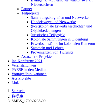
Evangelisch-lutherisches Missionswerk in
Niedersachsen
Partner
Teilprojekte
Sammlungsbiografien und Netzwerke
Handelswege und Netzwerke
(Post)koloniale Erwerbsgeschichten und
Objektbedeutungen
Juristisches Teilprojekt
Koloniale Sammlungen in Oldenburg
Erwerbsumstände im kolonialen Kamerun
Sammeln und Lehren
Provenienzen von Tjurunga
Assoziierte Projekte
Int. Konferenz 2021
Veranstaltungen
PAESE in den Medien
Vorträge/Publikationen
AG Projekte
Links
Startseite
数据库
SMBS_1709-0285-00