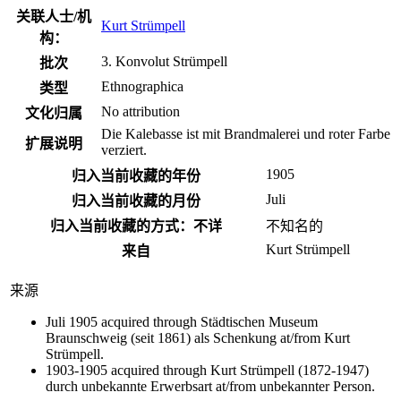
关联人士/机
Kurt Strümpell
构：
3. Konvolut Strümpell
批次
Ethnographica
类型
No attribution
文化归属
Die Kalebasse ist mit Brandmalerei und roter Farbe
扩展说明
verziert.
1905
归入当前收藏的年份
Juli
归入当前收藏的月份
归入当前收藏的方式：不详
不​知名​的
Kurt Strümpell
来自
来源
Juli 1905 acquired through Städtischen Museum
Braunschweig (seit 1861) als Schenkung at/from Kurt
Strümpell.
1903-1905 acquired through Kurt Strümpell (1872-1947)
durch unbekannte Erwerbsart at/from unbekannter Person.