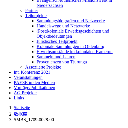
Evangelisch-lutherisches Missionswerk in
Niedersachsen
Partner
Teilprojekte
Sammlungsbiografien und Netzwerke
Handelswege und Netzwerke
(Post)koloniale Erwerbsgeschichten und
Objektbedeutungen
Juristisches Teilprojekt
Koloniale Sammlungen in Oldenburg
Erwerbsumstände im kolonialen Kamerun
Sammeln und Lehren
Provenienzen von Tjurunga
Assoziierte Projekte
Int. Konferenz 2021
Veranstaltungen
PAESE in den Medien
Vorträge/Publikationen
AG Projekte
Links
Startseite
数据库
SMBS_1709-0028-00