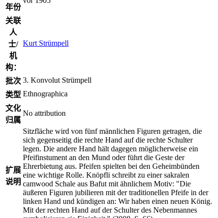
vor 1905
年份
关联
人
Kurt Strümpell
士/
机
构：
3. Konvolut Strümpell
批次
Ethnographica
类型
文化
No attribution
归属
Sitzfläche wird von fünf männlichen Figuren getragen, die
sich gegenseitig die rechte Hand auf die rechte Schulter
legen. Die andere Hand hält dagegen möglicherweise ein
Pfeifinstument an den Mund oder führt die Geste der
Ehrerbietung aus. Pfeifen spielten bei den Geheimbünden
扩展
eine wichtige Rolle. Knöpfli schreibt zu einer sakralen
说明
camwood Schale aus Bafut mit ähnlichem Motiv: "Die
äußeren Figuren jubilieren mit der traditionellen Pfeife in der
linken Hand und kündigen an: Wir haben einen neuen König.
Mit der rechten Hand auf der Schulter des Nebenmannes