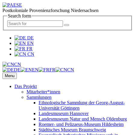
Postkoloniale Provenienzforschung Niedersachsen
Search form
DE
EN
FR
CN
CN
DE
EN
FR
CN
Menu
Das Projekt
Mitarbeiter*innen
Sammlungen
Ethnologische Sammlung der Georg-August-
Universität Göttingen
Landesmuseum Hannover
Landesmuseum Natur und Mensch Oldenburg
Roemer- und Pelizaeus-Museum Hildesheim
Städtisches Museum Braunschweig