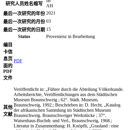
IB
研究人员姓名缩写
AH
2021
最后一次研究的年份
03
最后一次研究的月份
15
最后一次研究的日期
Status
Provenienz in Bearbeitung
编目
卡信
息页
PDF
面的
PDF
文件
Veröffentlicht in: „Führer durch die Abteilung Völkerkunde.
Arbeitsberichte, Veröffentlichungen aus dem Städtischen
Museum Braunschweig ; 62“. Städt. Museum,
Braunschweig, 1992.; Beschrieben in: D. Hecht, „Katalog
其他
der afrikanischen Sammlung im Städtischen Museum
文献
Braunschweig. Braunschweiger Werkstücke ; 37“.
Waisenhaus-Buchdr. und Verl., Braunschweig, 1968.;
Literatur in Zusammenhang: H. Knöpfli, „Grasland : eine