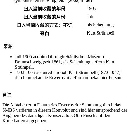
symbolisieren sie Einigkeit." (2008, S. 66)
1905
归入当前收藏的年份
Juli
归入当前收藏的月份
als Schenkung
归入当前收藏的方式：不详
Kurt Strümpell
来自
来源
Juli 1905 acquired through Städtischen Museum
Braunschweig (seit 1861) als Schenkung at/from Kurt
Strümpell.
1903-1905 acquired through Kurt Strümpell (1872-1947)
durch unbekannte Erwerbsart at/from unbekannter Person.
备注
Die Angaben zum Datum des Erwerbs der Sammlung durch das
SMBS variieren in diesem Konvolut und sind hier entsprechend der
Angaben des damaligen Konservators Otto Finsch auf den
Karteikarten angegeben.