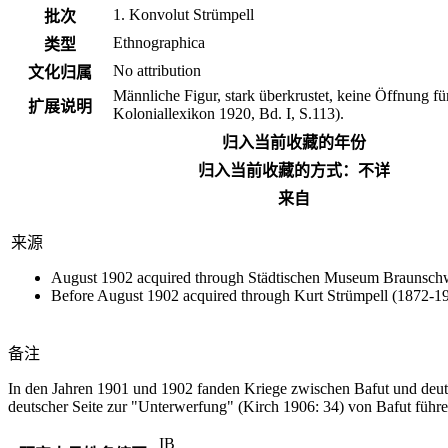
1. Konvolut Strümpell
批次
Ethnographica
类型
No attribution
文化归属
Männliche Figur, stark überkrustet, keine Öffnung 
扩展说明
Koloniallexikon 1920, Bd. I, S.113).
归入当前收藏的年份
归入当前收藏的方式：不详
来自
来源
August 1902 acquired through Städtischen Museum Braunschwe
Before August 1902 acquired through Kurt Strümpell (1872-19
备注
In den Jahren 1901 und 1902 fanden Kriege zwischen Bafut und deutsc
deutscher Seite zur "Unterwerfung" (Kirch 1906: 34) von Bafut führe
IB