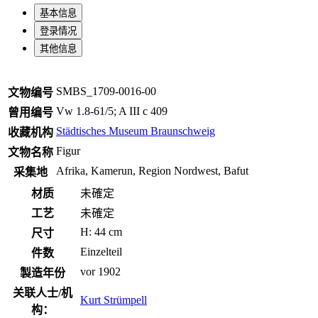
基本信息
登录情况
其他信息
SMBS_1709-0016-00
文物编号
Vw 1.8-61/5; A III c 409
曾用编号
Städtisches Museum Braunschweig
收藏机构
Figur
文物名称
Afrika, Kamerun, Region Nordwest, Bafut
采集地
材质
未確定
工艺
未確定
H: 44 cm
尺寸
Einzelteil
件数
vor 1902
製造年份
关联人士/机
Kurt Strümpell
构：