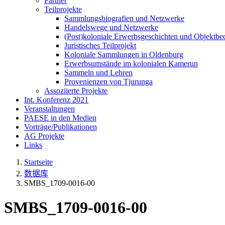
Partner
Teilprojekte
Sammlungsbiografien und Netzwerke
Handelswege und Netzwerke
(Post)koloniale Erwerbsgeschichten und Objektb
Juristisches Teilprojekt
Koloniale Sammlungen in Oldenburg
Erwerbsumstände im kolonialen Kamerun
Sammeln und Lehren
Provenienzen von Tjurunga
Assoziierte Projekte
Int. Konferenz 2021
Veranstaltungen
PAESE in den Medien
Vorträge/Publikationen
AG Projekte
Links
Startseite
数据库
SMBS_1709-0016-00
SMBS_1709-0016-00