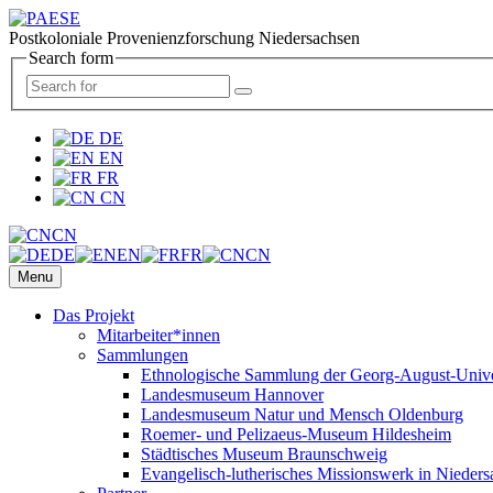
Postkoloniale Provenienzforschung Niedersachsen
Search form
DE
EN
FR
CN
CN
DE
EN
FR
CN
Menu
Das Projekt
Mitarbeiter*innen
Sammlungen
Ethnologische Sammlung der Georg-August-Univer
Landesmuseum Hannover
Landesmuseum Natur und Mensch Oldenburg
Roemer- und Pelizaeus-Museum Hildesheim
Städtisches Museum Braunschweig
Evangelisch-lutherisches Missionswerk in Nieders