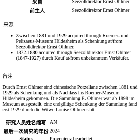
Seezolldirektor Ernst Ohlmer
来自
Seezolldirektor Ernst Ohlmer
前主人
来源
Zwischen 1881 und 1929 acquired through Roemer- und
Pelizaeus-Museum Hildesheim als Schenkung at/from
Seezolldirektor Ernst Ohlmer.
1872-1880 acquired through Seezolldirektor Ernst Ohlmer
(1847-1927) durch Kauf at/from unbekanntem Verkäufer.
备注
Durch Ernst Ohlmer sind chinesische Porzellane zwischen 1881 und
1929 als Schenkung und als Nachlass ins Roemer-Museum
Hildesheim gekommen. Die Sammlung E. Ohlmer war ab 1898 im
Museum ausgestellt, eine endgültige Schenkung der Sammlung fand
erst 1929 durch die Witwe Louise Ohlmer statt.
AN
研究人员姓名缩写
2024
最后一次研究的年份
Status
Provenienz bearbeitet