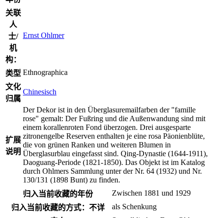
关联
人
Ernst Ohlmer
士/
机
构：
Ethnographica
类型
文化
Chinesisch
归属
Der Dekor ist in den Überglasuremailfarben der "famille
rose" gemalt: Der Fußring und die Außenwandung sind mit
einem korallenroten Fond überzogen. Drei ausgesparte
zitronengelbe Reserven enthalten je eine rosa Päonienblüte,
扩展
die von grünen Ranken und weiteren Blumen in
说明
Überglasurblau eingefasst sind. Qing-Dynastie (1644-1911),
Daoguang-Periode (1821-1850). Das Objekt ist im Katalog
durch Ohlmers Sammlung unter der Nr. 64 (1932) und Nr.
130/131 (1898 Bunt) zu finden.
Zwischen 1881 und 1929
归入当前收藏的年份
als Schenkung
归入当前收藏的方式：不详