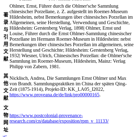
Ohlmer, Ernst, Führer durch die Ohlmer'sche Sammlung
chinesischer Porzellane, z. Z. aufgestellt im Roemer-Museum
著
Hildesheim, nebst Bemerkungen über chinesisches Porzellan im
录
Allgemeinen, seine Herstellung, Verwendung und Geschichte,
Hildesheim: Gerstenberg Verlag, 1898| Ohlmer, Ernst und
与
Louise, Führer durch die Ernst Ohlmer-Sammlung chinesischer
引
Porzellane im Hermann Roemer-Museum in Hildesheim: nebst
用
Bemerkungen über chinesisches Porzellan im allgemeinen, seine
Herstellung und Geschichte; Hildesheim: Gerstenberg Verlag,
文
1932| Wiesner, Ulrich, Chinesisches Porzellan: die Ohlmer'sche
献
Sammlung im Roemer-Museum, Hildesheim, Mainz: Verlag
Philipp von Zabern, 1981.
其
Nicklisch, Andrea, Die Sammlungen Ernst Ohlmer und Max
他
von Brandt. Sammlungspraktiken im China der späten Qing-
Zeit (1875-1914), Projekt-ID: KK_LA05_I2022,
文
https://www.proveana.de/de/link/pro00000165
.
献
文
物
https://www.postcolonial-provenance-
research.com/cn/database/exposition/rpm_v_11133/
网
址