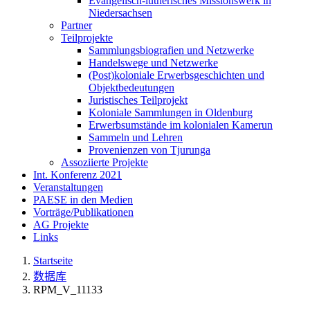
Evangelisch-lutherisches Missionswerk in
Niedersachsen
Partner
Teilprojekte
Sammlungsbiografien und Netzwerke
Handelswege und Netzwerke
(Post)koloniale Erwerbsgeschichten und
Objektbedeutungen
Juristisches Teilprojekt
Koloniale Sammlungen in Oldenburg
Erwerbsumstände im kolonialen Kamerun
Sammeln und Lehren
Provenienzen von Tjurunga
Assoziierte Projekte
Int. Konferenz 2021
Veranstaltungen
PAESE in den Medien
Vorträge/Publikationen
AG Projekte
Links
Startseite
数据库
RPM_V_11133