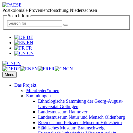
Postkoloniale Provenienzforschung Niedersachsen
Search form
DE
EN
FR
CN
CN
DE
EN
FR
CN
Menu
Das Projekt
Mitarbeiter*innen
Sammlungen
Ethnologische Sammlung der Georg-August-
Universität Göttingen
Landesmuseum Hannover
Landesmuseum Natur und Mensch Oldenburg
Roemer- und Pelizaeus-Museum Hildesheim
Städtisches Museum Braunschweig